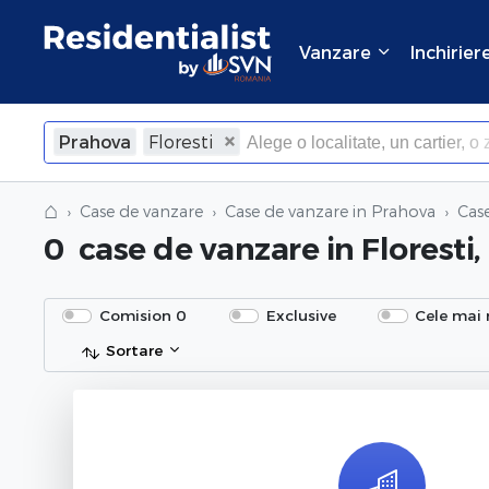
Vanzare
Inchirier
Prahova
Floresti
×
Inchide
⌂
Case de vanzare
Case de vanzare in Prahova
Cas
0
case de vanzare
in Floresti
Comision 0
Exclusive
Cele mai 
Sortare