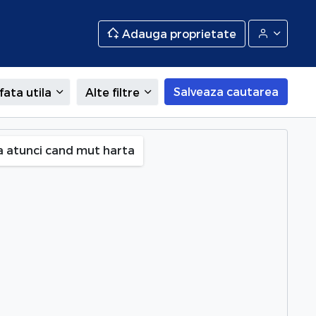
Adauga proprietate
Salveaza cautarea
fata utila
Alte filtre
a atunci cand mut harta