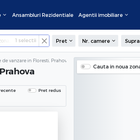
e
Ansambluri Rezidentiale
Agentii imobiliare
1
selectii
Pret
Nr. camere
Supra
e de vanzare
in Floresti, Prahova
Cauta in noua zon
, Prahova
recente
Pret redus