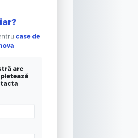
iar?
pentru
case de
ahova
tră are
mpletează
ntacta