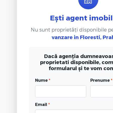
Ești agent imobil
Nu sunt proprietăți disponibile 
vanzare
in Floresti, Pr
Dacă agenția dumneavoas
proprietati disponibile, co
formularul și te vom co
Nume
*
Prenume
*
Email
*