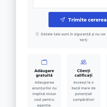
Trimite cererea
Datele tale sunt în siguranță și nu vor 
terți
Adăugare
Clienți
gratuită
calificați
Adaugarea
Accesul la o
anunțurilor nu
bază mare de
implică niciun
potențiali
cost pentru
cumpărători
agenție.