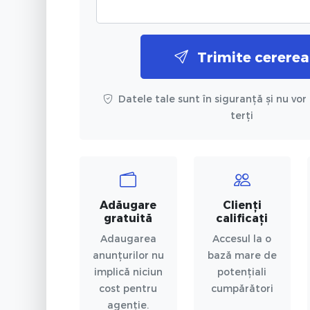
Trimite cererea
Datele tale sunt în siguranță și nu vor 
terți
Adăugare
Clienți
gratuită
calificați
Adaugarea
Accesul la o
anunțurilor nu
bază mare de
implică niciun
potențiali
cost pentru
cumpărători
agenție.