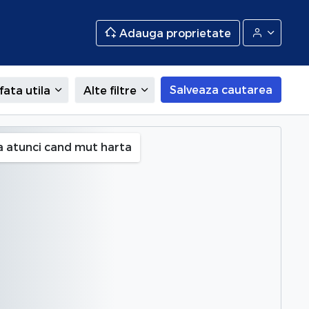
Adauga proprietate
Salveaza cautarea
fata utila
Alte filtre
a atunci cand mut harta