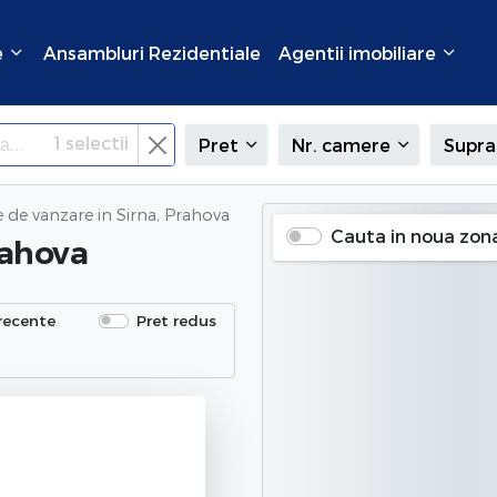
e
Ansambluri Rezidentiale
Agentii imobiliare
1
selectii
Pret
Nr. camere
Supra
e de vanzare
in Sirna, Prahova
Cauta in noua zon
rahova
recente
Pret redus