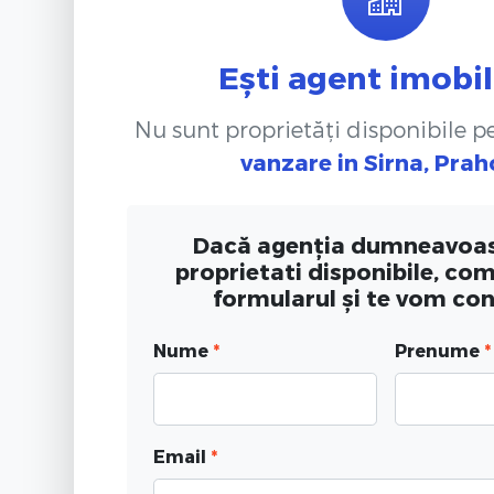
Ești agent imobil
Nu sunt proprietăți disponibile 
vanzare
in Sirna, Pra
Dacă agenția dumneavoas
proprietati disponibile, co
formularul și te vom co
Nume
*
Prenume
*
Email
*