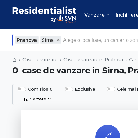
Vanzare
Inchirier
Prahova
Sirna
×
Inchide
⌂
Case de vanzare
Case de vanzare in Prahova
Cas
0
case de vanzare
in Sirna, P
Comision 0
Exclusive
Cele mai 
Sortare