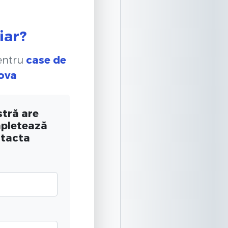
iar?
pentru
case de
hova
tră are
mpletează
ntacta