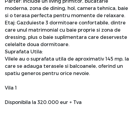
Parter: Include un living primitor, bucatarie
moderna, zona de dining, hol, camera tehnica, baie
si o terasa perfecta pentru momente de relaxare.
Etaj: Gazduieste 3 dormitoare confortabile, dintre
care unul matrimonial cu baie proprie si zona de
dressing, plus o baie suplimentara care deserveste
celelalte doua dormitoare.
Suprafata Utila:
Vilele au o suprafata utila de aproximativ 145 mp, la
care se adauga terasele si balcoanele, oferind un
spatiu generos pentru orice nevoie.
Vila 1
Disponibila la 320.000 eur + Tva
Parter: Living + Dining (34 mp), hol (7 mp), bucatarie
(14 mp), camera tehnica/debara (3,45 mp), baie (6
mp), terasa (17 mp).