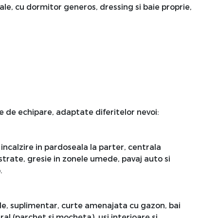
e, cu dormitor generos, dressing si baie proprie,
 de echipare, adaptate diferitelor nevoi:
 incalzire in pardoseala la parter, centrala
strate, gresie in zonele umede, pavaj auto si
.
ude, suplimentar, curte amenajata cu gazon, bai
al (parchet si mocheta), usi interioare si