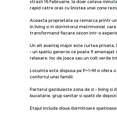
strazii 16 Februarie, la doar cateva minut
rapid catre oras cu linistea unei zone rezi
Aceasta proprietate se remarca printr-u
in living si in dormitorul matrimonial, ca
transformand fiecare sezon intr-o experie
Un alt avantaj major este curtea privata, 
– un spatiu generos ce poate fi amenajat du
relaxare, loc de joaca sau un colt verde in
Locuinta este dispusa pe P+1+M si ofera 
confortul unei familii:
Parterul gazduieste zona de zi – living si 
bucatarie, grup sanitar si spatii de depozi
Etajul include doua dormitoare spatioase s