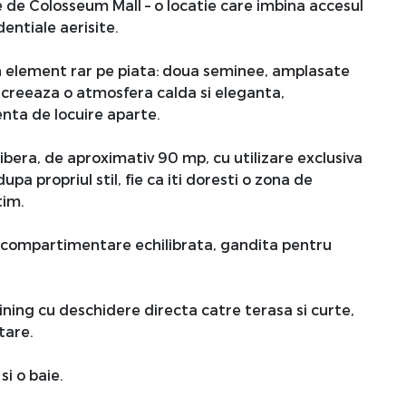
e de Colosseum Mall – o locatie care imbina accesul
dentiale aerisite.
n element rar pe piata: doua seminee, amplasate
re creeaza o atmosfera calda si eleganta,
nta de locuire aparte.
libera, de aproximativ 90 mp, cu utilizare exclusiva
pa propriul stil, fie ca iti doresti o zona de
tim.
o compartimentare echilibrata, gandita pentru
dining cu deschidere directa catre terasa si curte,
tare.
i o baie.