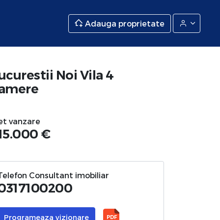
Adauga proprietate
ucurestii Noi Vila 4
amere
et vanzare
15.000 €
Telefon Consultant imobiliar
0317100200
Programeaza vizionare
PDF