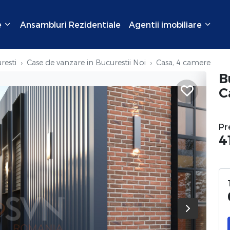
e
Ansambluri Rezidentiale
Agentii imobiliare
resti
Case de vanzare in Bucurestii Noi
Casa, 4 camere
B
C
Pr
4