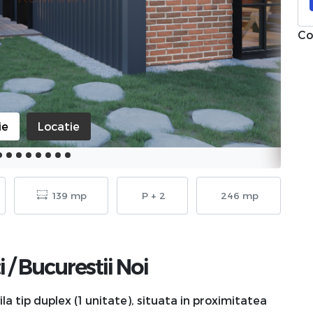
Co
ie
Locatie
139 mp
P + 2
246 mp
i
/
Bucurestii Noi
a tip duplex (1 unitate), situata in proximitatea