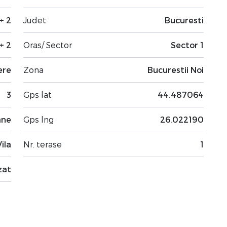
+ 2
Judet
Bucuresti
+ 2
Oras/ Sector
Sector 1
ere
Zona
Bucurestii Noi
3
Gps lat
44.487064
ane
Gps lng
26.022190
Vila
Nr. terase
1
zat