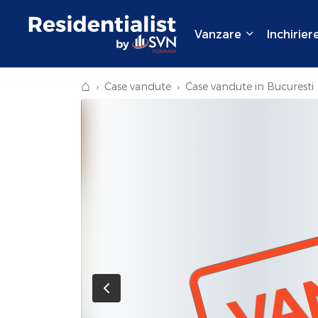
Vanzare
Inchirier
⌂
Case vandute
Case vandute in Bucuresti
VA