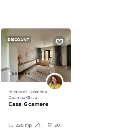
DISCOUNT
Bucuresti, Colentina,
Doamna Ghica
Casa, 6 camere
220 mp
D + P + 2
2011