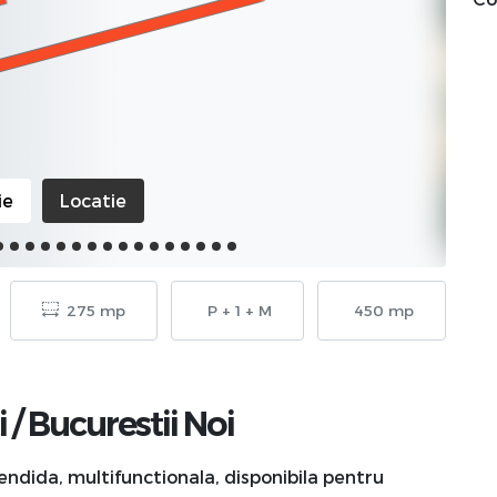
ie
Locatie
275 mp
P + 1 + M
450 mp
i
/
Bucurestii Noi
endida, multifunctionala, disponibila pentru