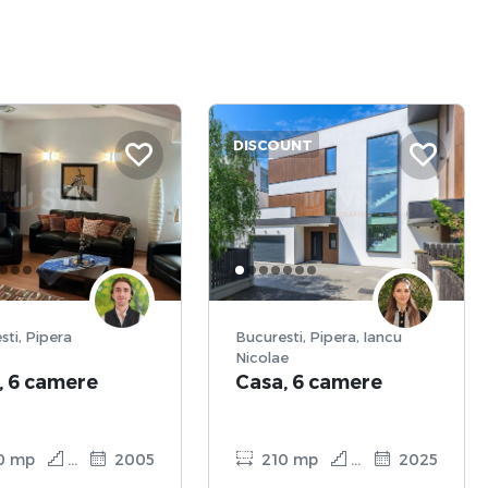
DISCOUNT
Bucuresti, Pipera
Bucuresti, Pipera, Iancu
Nicolae
, 6 camere
Casa, 6 camere
0 mp
P + 1
2005
210 mp
P + 2
2025