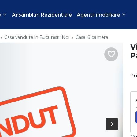
e
Ansambluri Rezidentiale
Agentii imobiliare
Case vandute in Bucurestii Noi
Casa, 6 camere
V
P
Pr
NDUT
Co