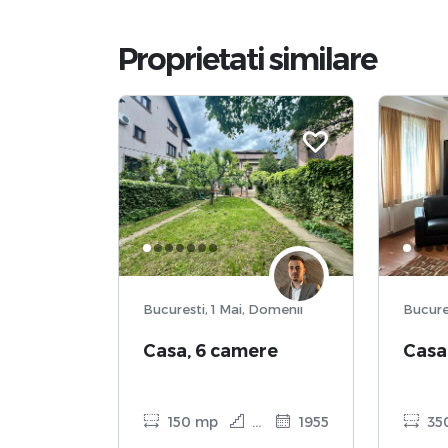
Proprietati similare
Bucuresti, 1 Mai, Domenii
Casa, 6 camere
Casa
150 mp
D + P + 1
1955
35