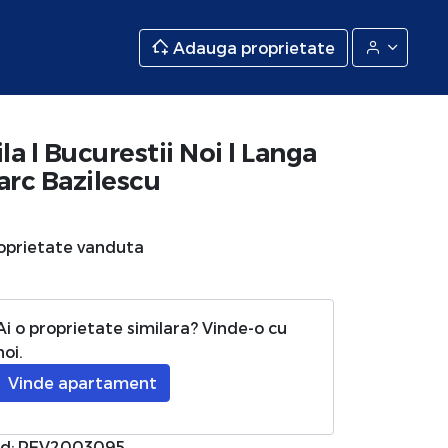
Adauga proprietate
ila l Bucurestii Noi l Langa
arc Bazilescu
oprietate vanduta
Ai o proprietate similara? Vinde-o cu
noi.
Vinde apartament
d: REV2003095