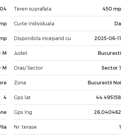
04
Teren suprafata
450 mp
 mp
Curte Individuala
Da
 mp
Disponibila incepand cu
2025-06-11
+ M
Judet
Bucuresti
+ M
Oras/ Sector
Sector 1
ere
Zona
Bucurestii Noi
4
Gps lat
44.495158
ane
Gps lng
26.040462
Vila
Nr. terase
1