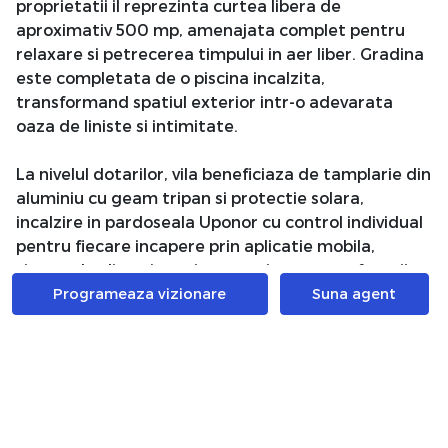
proprietatii il reprezinta curtea libera de
aproximativ 500 mp, amenajata complet pentru
relaxare si petrecerea timpului in aer liber. Gradina
este completata de o piscina incalzita,
transformand spatiul exterior intr-o adevarata
oaza de liniste si intimitate.
La nivelul dotarilor, vila beneficiaza de tamplarie din
aluminiu cu geam tripan si protectie solara,
incalzire in pardoseala Uponor cu control individual
pentru fiecare incapere prin aplicatie mobila,
sistem de climatizare integrat in tavan cu functii
de racire si incalzire, parchet triplustratificat tip
Programeaza vizionare
Suna agent
Chevron, fatada ventilata placata cu HPL si priza de
380V destinata incarcarii autovehiculelor electrice
in garaj.
Parterul proprietatii se preda complet mobilat si
amenajat, exact ca in fotografiile de prezentare,