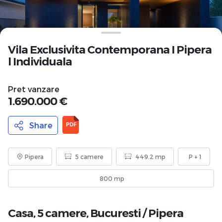
Vila Exclusivita Contemporana I Pipera
l Individuala
Pret vanzare
1.690.000 €
Share
PDF
Pipera
5 camere
449.2 mp
P + 1
800 mp
Casa, 5 camere,
Bucuresti
/
Pipera