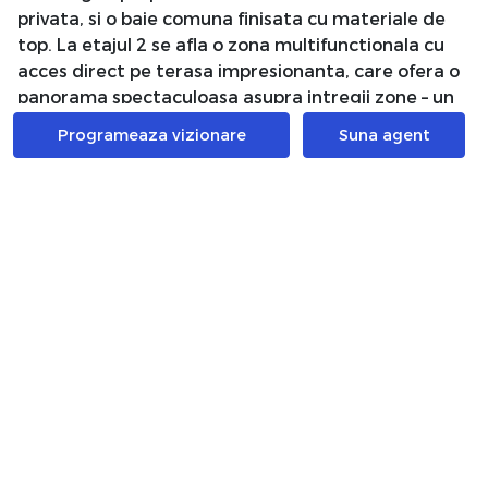
privata, si o baie comuna finisata cu materiale de
top. La etajul 2 se afla o zona multifunctionala cu
acces direct pe terasa impresionanta, care ofera o
panorama spectaculoasa asupra intregii zone – un
spatiu ideal pentru relaxare, fitness sau socializare.
Programeaza vizionare
Suna agent
Finisajele sunt alese cu atentie pentru a oferi o
experienta premium: parchet stratificat de inalta
calitate, scari din lemn masiv, balustrade din sticla
securizata, usi Filomuro cu toc din aluminiu negru
mat si ceramica italiana in bai. Vila beneficiaza de
independenta energetica totala, fiind echipata cu
pompe de caldura, fatade ventilate, geamuri
tripan, izolatie performanta si un sistem de filtrare
a apei potabile care asigura apa plata direct la
robinet – o inovatie exclusiva a proiectului.
Ansamblul SVN Pipera Homes este o comunitate