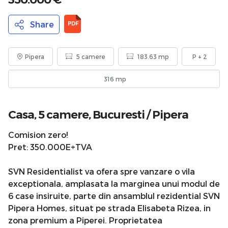
Share
PDF
Pipera
5 camere
183.63 mp
P + 2
316 mp
Casa, 5 camere,
Bucuresti
/
Pipera
Comision zero!
Pret: 350.000E+TVA
SVN Residentialist va ofera spre vanzare o vila
exceptionala, amplasata la marginea unui modul de
6 case insiruite, parte din ansamblul rezidential SVN
Pipera Homes, situat pe strada Elisabeta Rizea, in
zona premium a Piperei. Proprietatea