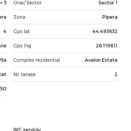
+ 3
Oras/ Sector
Sector 1
ere
Zona
Pipera
4
Gps lat
44.493632
ane
Gps lng
26.119811
Vila
Complex rezidential
Avalon Estate
zat
Nr. terase
2
50
WC serviciu