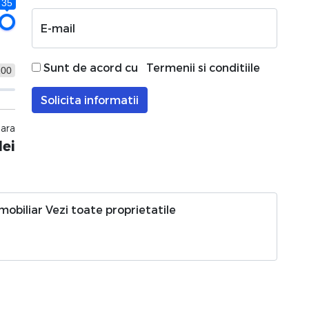
35
E-mail
Sunt de acord cu
Termenii si conditiile
100
Solicita informatii
nara
lei
imobiliar
Vezi toate proprietatile