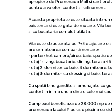
apropiere de Promenada Mall si cartierul A
pentru a va oferi confort si rafinament.
Aceasta proprietate este situata intr-un 
existenta si este gata de mutare. Vila ben
si cu bucataria complet utilata.
Vila este structurata pe P+3 etaje, are o s
are urmatoarea compartimentare:
- parter: hol, camera/birou, baie, spatiu 
- etaj 1: living, bucatarie, dining, terasa 4
- etaj 2: dormitor cu baie, 3 dormitoare, b
- etaj 3: dormitor cu dressing si baie, ter
Cu spatii bine gandite si amenajate cu gu
confort in inima uneia dintre cele mai ca
Complexul beneficiaza de 28.000 mp de spa
promenada lacului Pipera, o piscina cu sist