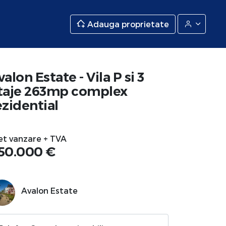
Adauga proprietate
valon Estate - Vila P si 3
taje 263mp complex
ezidential
et vanzare + TVA
50.000 €
Avalon Estate