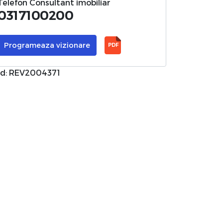
Telefon Consultant imobiliar
0317100200
Programeaza vizionare
PDF
d: REV2004371