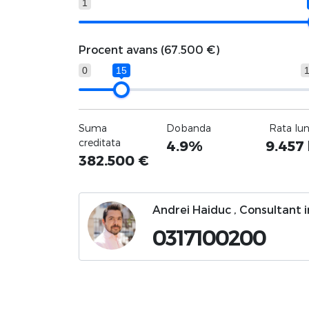
1
Procent avans (
67.500 €
)
0
15
Suma
Dobanda
Rata lu
creditata
4.9%
9.457
382.500
€
Andrei Haiduc , Consultant 
0317100200