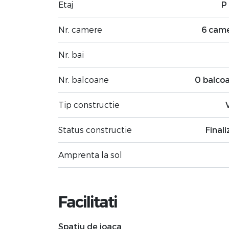
Etaj
P 
Nr. camere
6 cam
Nr. bai
Nr. balcoane
0 balco
Tip constructie
Status constructie
Finali
Amprenta la sol
Facilitati
Spatiu de joaca