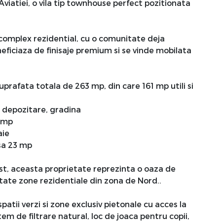
viatiei, o vila tip townhouse perfect pozitionata
complex rezidential, cu o comunitate deja
eficiaza de finisaje premium si se vinde mobilata
uprafata totala de 263 mp, din care 161 mp utili si
de depozitare, gradina
5 mp
aie
asa 23 mp
st, aceasta proprietate reprezinta o oaza de
utate zone rezidentiale din zona de Nord..
tii verzi si zone exclusiv pietonale cu acces la
em de filtrare natural, loc de joaca pentru copii,