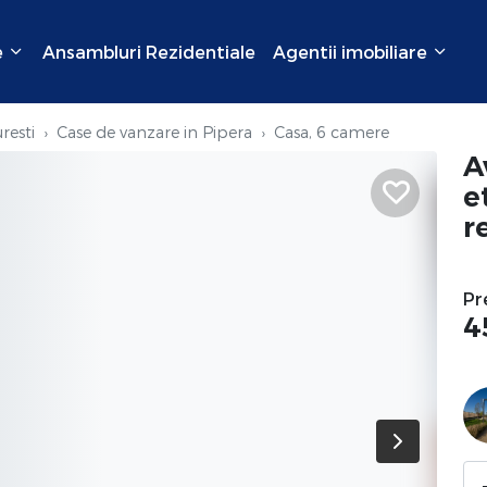
e
Ansambluri Rezidentiale
Agentii imobiliare
resti
Case de vanzare in Pipera
Casa, 6 camere
A
e
r
Pr
4