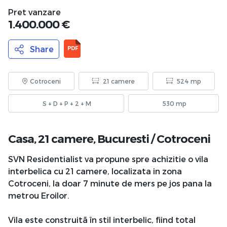
Pret vanzare
1.400.000 €
Share
PDF
Cotroceni
21 camere
524 mp
S + D + P + 2 + M
530 mp
Casa, 21 camere,
Bucuresti
/
Cotroceni
SVN Residentialist va propune spre achizitie o vila
interbelica cu 21 camere, localizata in zona
Cotroceni, la doar 7 minute de mers pe jos pana la
metrou Eroilor.
Vila este construitã în stil interbelic, fiind total