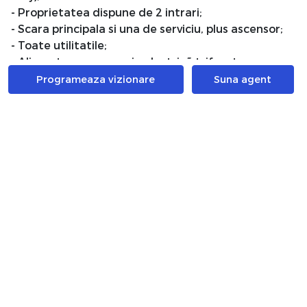
- Proprietatea dispune de 2 intrari;
- Scara principala si una de serviciu, plus ascensor;
- Toate utilitatile;
- Alimentare cu energie electricã trifazata, aer
conditionat, hidrofor, rezervor de apã potabilã
Programeaza vizionare
Suna agent
- In curte existã 2 garaje spatioase, cu cale de acces
Suprafata totala a terenului este 530 mp, cu
amprenta la sol a clãdirii de circa 145 m.p.
Datorita bunei pozitionari proprietatea este foarte
buna ca locuinta si ca investitie, in prezent vila este
inchiriata la un pret de 6000euro/luna.
Certificatul energetic va fi disponibil la momentul
vanzarii.