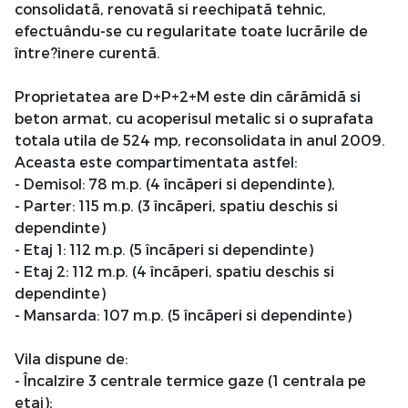
consolidatã, renovatã si reechipatã tehnic,
efectuându-se cu regularitate toate lucrãrile de
între?inere curentã.
Proprietatea are D+P+2+M este din cãrãmidã si
beton armat, cu acoperisul metalic si o suprafata
totala utila de 524 mp, reconsolidata in anul 2009.
Aceasta este compartimentata astfel:
- Demisol: 78 m.p. (4 încãperi si dependinte),
- Parter: 115 m.p. (3 încãperi, spatiu deschis si
dependinte)
- Etaj 1: 112 m.p. (5 încãperi si dependinte)
- Etaj 2: 112 m.p. (4 încãperi, spatiu deschis si
dependinte)
- Mansarda: 107 m.p. (5 încãperi si dependinte)
Vila dispune de:
- Încalzire 3 centrale termice gaze (1 centrala pe
etaj);