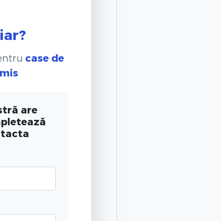
iar?
pentru
case de
imis
tră are
mpletează
ntacta