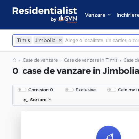
Vanzare
Inchirier
Timis
Jimbolia
×
Inchide
⌂
Case de vanzare
Case de vanzare in Timis
Case d
0
case de vanzare
in Jimbolia
Comision 0
Exclusive
Cele mai 
Sortare