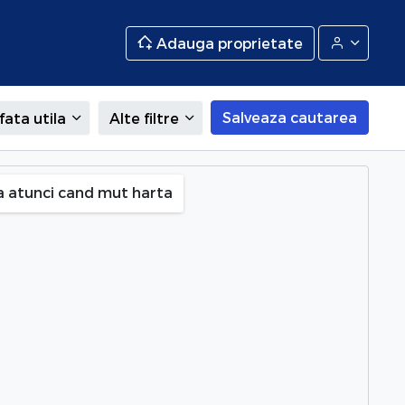
Adauga proprietate
Salveaza cautarea
fata utila
Alte filtre
a atunci cand mut harta