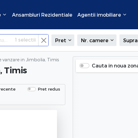
e
Ansambluri Rezidentiale
Agentii imobiliare
1
selectii
Pret
Nr. camere
Supra
e vanzare
in Jimbolia, Timis
Cauta in noua zon
, Timis
recente
Pret redus