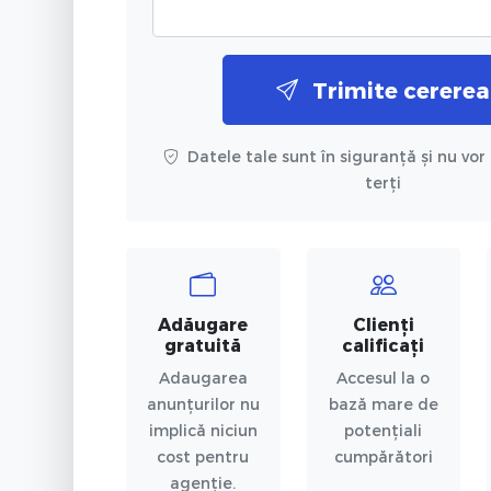
Trimite cererea
Datele tale sunt în siguranță și nu vor 
terți
Adăugare
Clienți
gratuită
calificați
Adaugarea
Accesul la o
anunțurilor nu
bază mare de
implică niciun
potențiali
cost pentru
cumpărători
agenție.