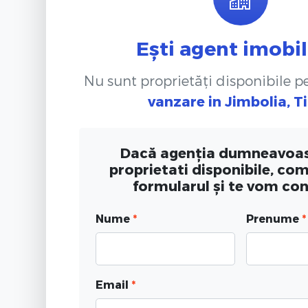
Ești agent imobil
Nu sunt proprietăți disponibile 
vanzare
in Jimbolia, T
Dacă agenția dumneavoas
proprietati disponibile, co
formularul și te vom co
Nume
*
Prenume
*
Email
*