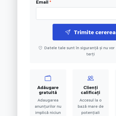
Email
*
Trimite cererea
Datele tale sunt în siguranță și nu vor 
terți
Adăugare
Clienți
gratuită
calificați
Adaugarea
Accesul la o
anunțurilor nu
bază mare de
implică niciun
potențiali