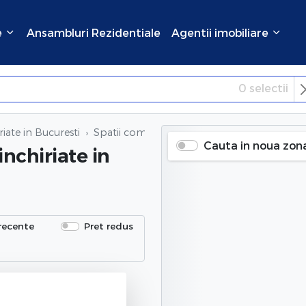
e
Ansambluri Rezidentiale
Agentii imobiliare
0
selectii
×
Inchide
riate in Bucuresti
Spatii comerciale 3 camere inchiriate
in Buc
Cauta in noua zon
inchiriate
in
recente
Pret redus