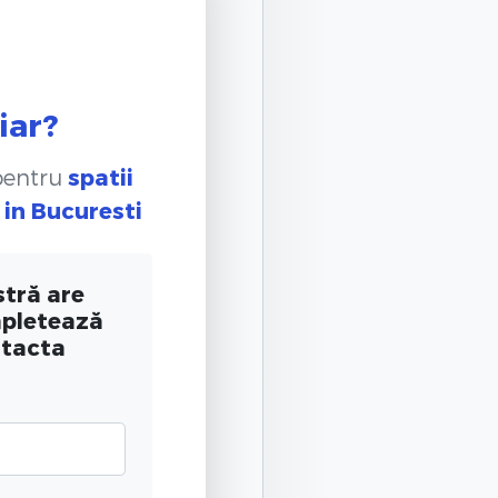
iar?
 pentru
spatii
in Bucuresti
tră are
mpletează
ntacta