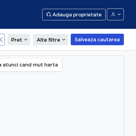
Adauga proprietate
Salveaza cautarea
Pret
Alte filtre
uresti
a atunci cand mut harta