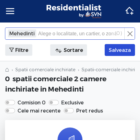
Apartamente
Apartamente Bucuresti
Penthouse Bucuresti
Case Bucuresti
Spatii comerciale Bucuresti
Terenuri Bucuresti
Apartamente
Inchiriere apartamente Bucuresti
Inchiriere penthouse Bucuresti
Inchiriere case Bucuresti
Inchiriere spatii comerciale Bucuresti
Inchiriere terenuri Bucuresti
Agentii imobiliare Bucuresti
(
0
)
Mehedinti
×
Inchide
Apartamente Ilfov
Penthouse Ilfov
Case Ilfov
Spatii comerciale Ilfov
Terenuri Ilfov
Inchiriere apartamente Ilfov
Inchiriere penthouse Ilfov
Inchiriere case Ilfov
Inchiriere spatii comerciale Ilfov
Inchiriere terenuri Ilfov
Penthouse
Penthouse
Agentii imobiliare Cluj-Napoca
Filtre
Sortare
Salveaza
Apartamente Cluj
Penthouse Cluj
Case Cluj
Spatii comerciale Cluj
Terenuri Cluj
Inchiriere apartamente Cluj
Inchiriere penthouse Cluj
Inchiriere case Cluj
Inchiriere spatii comerciale Cluj
Inchiriere terenuri Cluj
Case
Case
Agentii imobiliare Corbeanca
⌂
Spatii comerciale inchiriate
Spatii-comerciale inchiria
0
spatii comerciale 2 camere
Apartamente Constanta
Penthouse Constanta
Case Constanta
Spatii comerciale Constanta
Terenuri Constanta
Inchiriere apartamente Constanta
Inchiriere penthouse Constanta
Inchiriere case Constanta
Inchiriere spatii comerciale Constanta
Inchiriere terenuri Constanta
Spatii comerciale
Spatii comerciale
Agentii imobiliare Pipera
inchiriate
in Mehedinti
Apartamente de vanzare
Penthouse de vanzare
Case de vanzare
Spatii comerciale de vanzare
Terenuri de vanzare
Apartamente de inchiriat
Penthouse de inchiriat
Case de inchiriat
Spatii comerciale de inchiriat
Terenuri de inchiriat
Terenuri
Terenuri
Comision 0
Exclusive
Cele mai recente
Pret redus