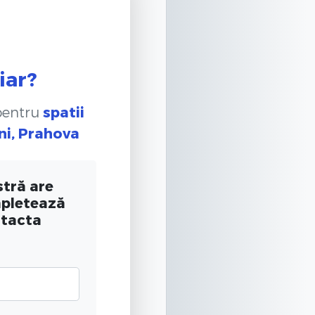
iar?
 pentru
spatii
ani, Prahova
tră are
mpletează
ntacta