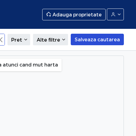
Adauga proprietate
Salveaza cautarea
Pret
Alte filtre
va
a atunci cand mut harta