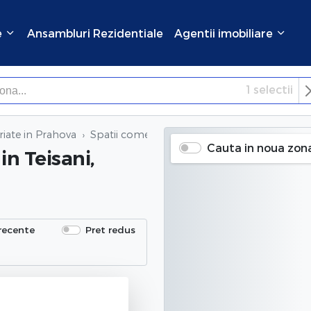
e
Ansambluri Rezidentiale
Agentii imobiliare
1
selectii
×
Inchide
riate in Prahova
Spatii comerciale inchiriate
in Teisani, Praho
Cauta in noua zon
in Teisani,
recente
Pret redus