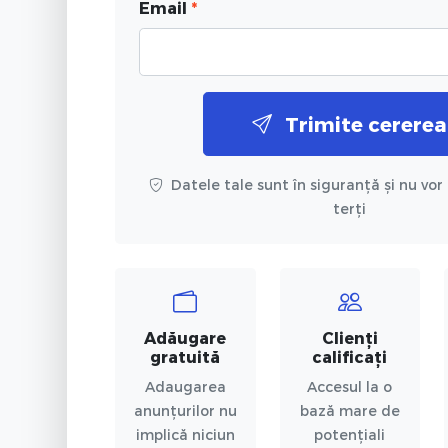
Email
*
Trimite cererea
Datele tale sunt în siguranță și nu vor 
terți
Adăugare
Clienți
gratuită
calificați
Adaugarea
Accesul la o
anunțurilor nu
bază mare de
implică niciun
potențiali