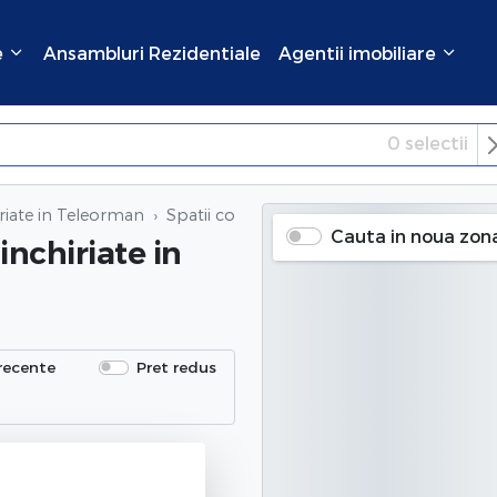
e
Ansambluri Rezidentiale
Agentii imobiliare
0
selectii
×
Inchide
iriate in Teleorman
Spatii comerciale 4 camere inchiriate
in 
Cauta in noua zon
inchiriate
in
recente
Pret redus