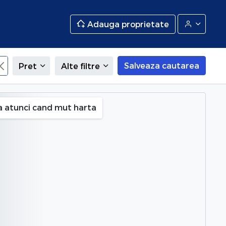
Adauga proprietate
Salveaza cautarea
Pret
Alte filtre
Teleorman
a atunci cand mut harta