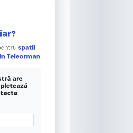
iar?
 pentru
spatii
in Teleorman
tră are
mpletează
ntacta