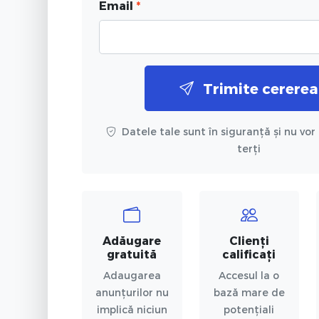
Email
*
Trimite cererea
Datele tale sunt în siguranță și nu vor 
terți
Adăugare
Clienți
gratuită
calificați
Adaugarea
Accesul la o
anunțurilor nu
bază mare de
implică niciun
potențiali