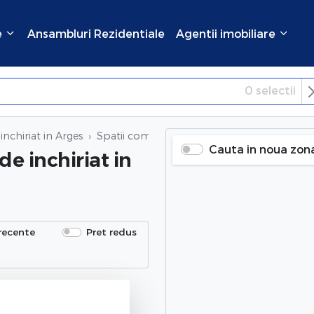
e
Ansambluri Rezidentiale
Agentii imobiliare
0
selectii
×
Inchide
inchiriat in Arges
Spatii comerciale 2 camere de inchiriat
in A
Cauta in noua zon
de inchiriat
in
recente
Pret redus