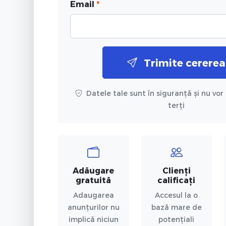
Email
*
Trimite cererea
Datele tale sunt în siguranță și nu vor 
terți
Adăugare
Clienți
gratuită
calificați
Adaugarea
Accesul la o
anunțurilor nu
bază mare de
implică niciun
potențiali