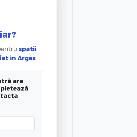
iar?
 pentru
spatii
iat
in Arges
tră are
mpletează
ntacta