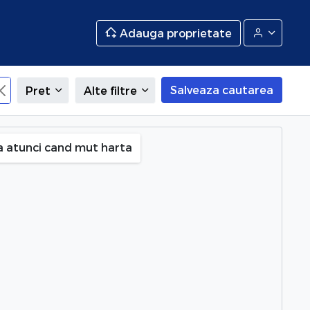
Adauga proprietate
Salveaza cautarea
Pret
Alte filtre
rges
a atunci cand mut harta