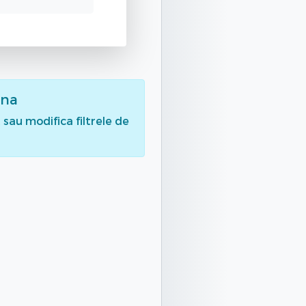
sna
sau modifica filtrele de