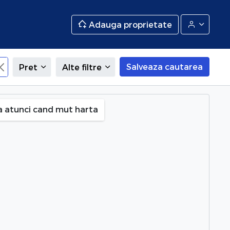
Adauga proprietate
Salveaza cautarea
Pret
Alte filtre
a atunci cand mut harta