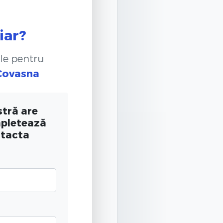
iar?
le pentru
Covasna
tră are
mpletează
ntacta