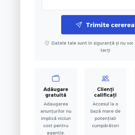
Trimite cererea
Datele tale sunt în siguranță și nu vor 
terți
Adăugare
Clienți
gratuită
calificați
Adaugarea
Accesul la o
anunțurilor nu
bază mare de
implică niciun
potențiali
cost pentru
cumpărători
agenție.