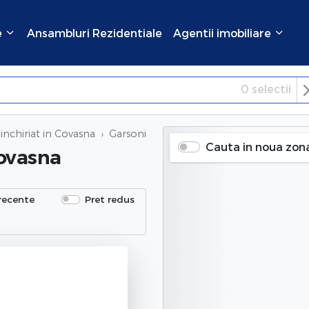
e
Ansambluri Rezidentiale
Agentii imobiliare
0
selectii
×
Inchide
inchiriat in Covasna
Garsoniere de inchiriat
in Covasna
Cauta in noua zon
ovasna
recente
Pret redus