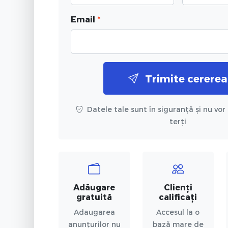
Email
*
Trimite cererea
Datele tale sunt în siguranță și nu vor 
terți
Adăugare
Clienți
gratuită
calificați
Adaugarea
Accesul la o
anunțurilor nu
bază mare de