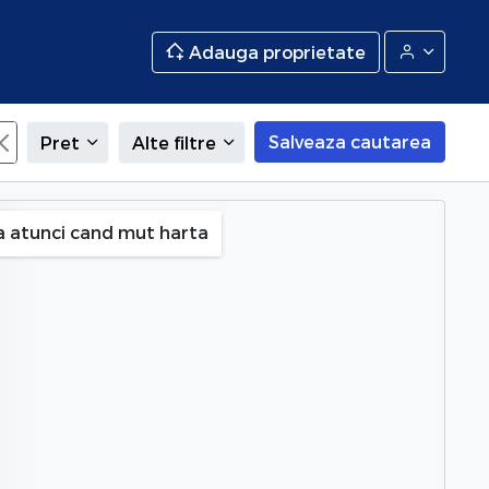
Adauga proprietate
Salveaza cautarea
Pret
Alte filtre
 Bacau
a atunci cand mut harta