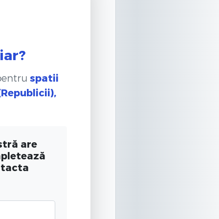
iar?
 pentru
spatii
Republicii),
tră are
mpletează
ntacta