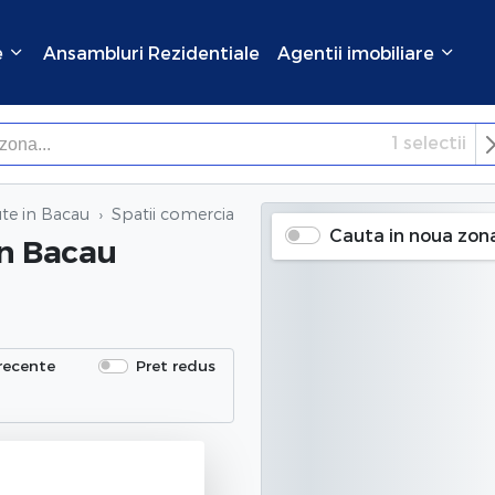
e
Ansambluri Rezidentiale
Agentii imobiliare
1
selectii
×
Inchide
te in Bacau
Spatii comerciale vandute
in Bacau (Republicii),
Cauta in noua zon
in Bacau
recente
Pret redus