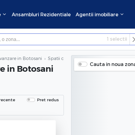
e
Ansambluri Rezidentiale
Agentii imobiliare
1
selectii
×
Inchide
 vanzare in Botosani
Spatii comerciale de vanzare
in Botosani
Cauta in noua zon
re
in Botosani
recente
Pret redus