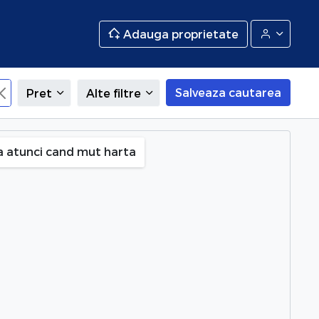
Adauga proprietate
Salveaza cautarea
Pret
Alte filtre
 (Primaverii), Botosani
a atunci cand mut harta