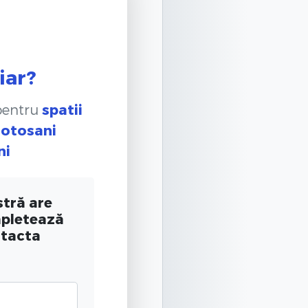
iar?
 pentru
spatii
Botosani
ni
tră are
mpletează
ntacta