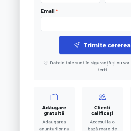
Email
*
Trimite cererea
Datele tale sunt în siguranță și nu vor 
terți
Adăugare
Clienți
gratuită
calificați
Adaugarea
Accesul la o
anunțurilor nu
bază mare de