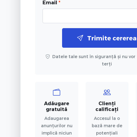
Email
*
Trimite cererea
Datele tale sunt în siguranță și nu vor 
terți
Adăugare
Clienți
gratuită
calificați
Adaugarea
Accesul la o
anunțurilor nu
bază mare de
implică niciun
potențiali