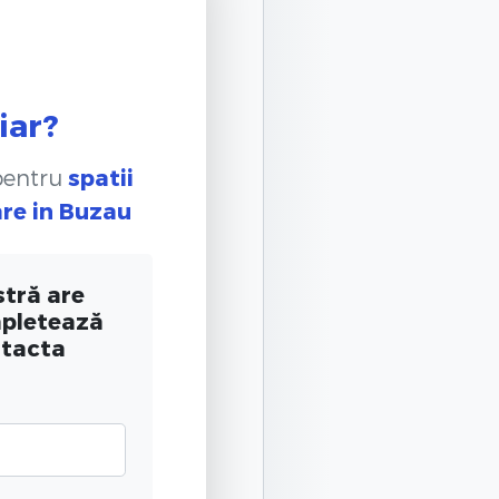
iar?
 pentru
spatii
are
in Buzau
tră are
mpletează
ntacta