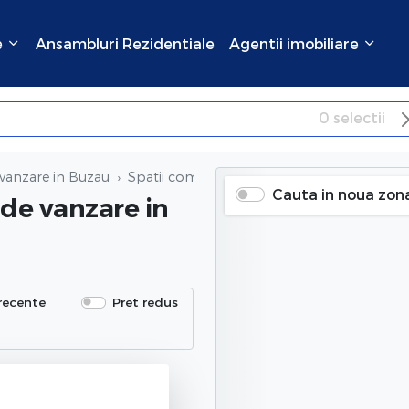
e
Ansambluri Rezidentiale
Agentii imobiliare
0
selectii
×
Inchide
 vanzare in Buzau
Spatii comerciale 4 camere de vanzare
in 
Cauta in noua zon
 de vanzare
in
recente
Pret redus