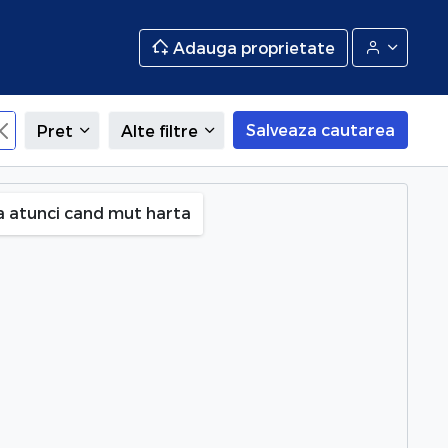
Adauga proprietate
Salveaza cautarea
Pret
Alte filtre
Buzau
a atunci cand mut harta