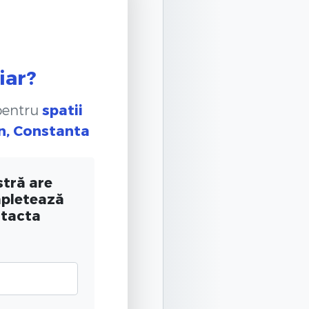
iar?
 pentru
spatii
rn, Constanta
tră are
mpletează
ntacta