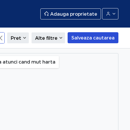
Adauga proprietate
Salveaza cautarea
Pret
Alte filtre
, Constanta
a atunci cand mut harta