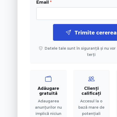
Email
*
Trimite cererea
Datele tale sunt în siguranță și nu vor 
terți
Adăugare
Clienți
gratuită
calificați
Adaugarea
Accesul la o
anunțurilor nu
bază mare de
implică niciun
potențiali