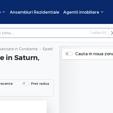
e
Ansambluri Rezidentiale
Agentii imobiliare
1
selectii
×
Inchide
 vanzare in Constanta
Spatii comerciale de vanzare
in Saturn
Cauta in noua zon
re
in Saturn,
recente
Pret redus