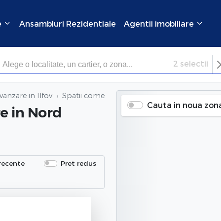
e
Ansambluri Rezidentiale
Agentii imobiliare
2
selectii
×
Inchide
vanzare in Ilfov
Spatii comerciale de vanzare
in Nord (Mogosoa
Cauta in noua zon
re
in Nord
recente
Pret redus