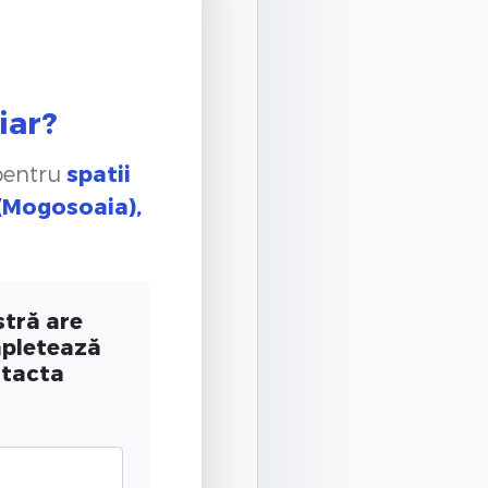
iar?
 pentru
spatii
 (Mogosoaia),
tră are
mpletează
ntacta