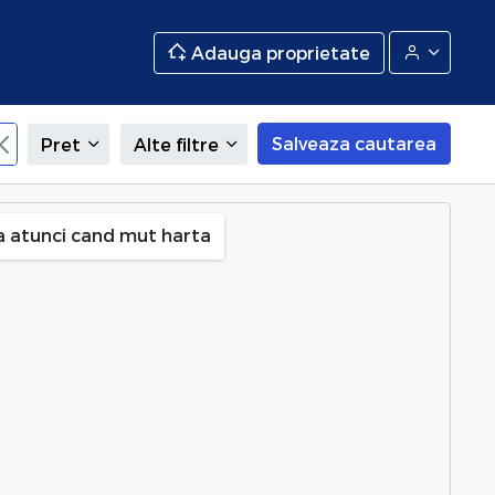
Adauga proprietate
Salveaza cautarea
Pret
Alte filtre
ia), Ilfov
a atunci cand mut harta