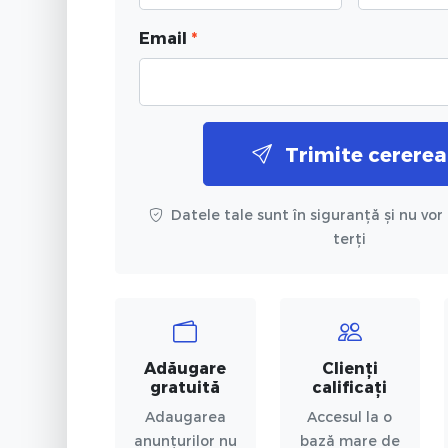
Email
*
Trimite cererea
Datele tale sunt în siguranță și nu vor 
terți
Adăugare
Clienți
gratuită
calificați
Adaugarea
Accesul la o
anunțurilor nu
bază mare de