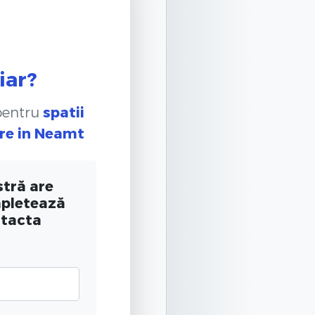
iar?
 pentru
spatii
re
in Neamt
tră are
mpletează
ntacta