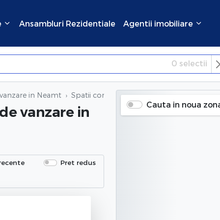
e
Ansambluri Rezidentiale
Agentii imobiliare
0
selectii
×
Inchide
 vanzare in Neamt
Spatii comerciale 2 camere de vanzare
in
Cauta in noua zon
 de vanzare
in
recente
Pret redus