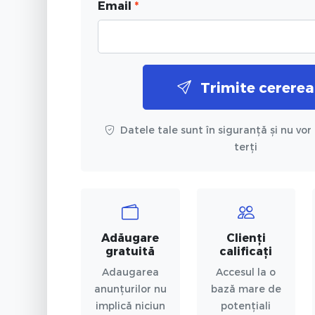
Email
*
Trimite cererea
Datele tale sunt în siguranță și nu vor 
terți
Adăugare
Clienți
gratuită
calificați
Adaugarea
Accesul la o
anunțurilor nu
bază mare de
implică niciun
potențiali