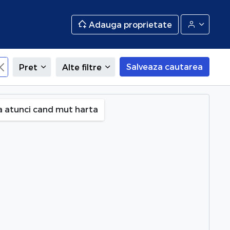
Adauga proprietate
Salveaza cautarea
Pret
Alte filtre
 Neamt
a atunci cand mut harta