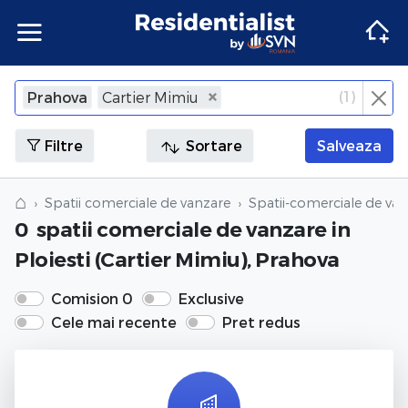
Apartamente
Apartamente Bucuresti
Penthouse Bucuresti
Case Bucuresti
Spatii comerciale Bucuresti
Terenuri Bucuresti
Apartamente
Inchiriere apartamente Bucuresti
Inchiriere penthouse Bucuresti
Inchiriere case Bucuresti
Inchiriere spatii comerciale Bucuresti
Inchiriere terenuri Bucuresti
Agentii imobiliare Bucuresti
(
1
)
Prahova
Cartier Mimiu
×
Inchide
Apartamente Ilfov
Penthouse Ilfov
Case Ilfov
Spatii comerciale Ilfov
Terenuri Ilfov
Inchiriere apartamente Ilfov
Inchiriere penthouse Ilfov
Inchiriere case Ilfov
Inchiriere spatii comerciale Ilfov
Inchiriere terenuri Ilfov
Penthouse
Penthouse
Agentii imobiliare Cluj-Napoca
Filtre
Sortare
Salveaza
Apartamente Cluj
Penthouse Cluj
Case Cluj
Spatii comerciale Cluj
Terenuri Cluj
Inchiriere apartamente Cluj
Inchiriere penthouse Cluj
Inchiriere case Cluj
Inchiriere spatii comerciale Cluj
Inchiriere terenuri Cluj
Case
Case
Agentii imobiliare Corbeanca
⌂
Spatii comerciale de vanzare
Spatii-comerciale de va
0
spatii comerciale de vanzare
in
Apartamente Constanta
Penthouse Constanta
Case Constanta
Spatii comerciale Constanta
Terenuri Constanta
Inchiriere apartamente Constanta
Inchiriere penthouse Constanta
Inchiriere case Constanta
Inchiriere spatii comerciale Constanta
Inchiriere terenuri Constanta
Spatii comerciale
Spatii comerciale
Agentii imobiliare Pipera
Ploiesti (Cartier Mimiu), Prahova
Apartamente de vanzare
Penthouse de vanzare
Case de vanzare
Spatii comerciale de vanzare
Terenuri de vanzare
Apartamente de inchiriat
Penthouse de inchiriat
Case de inchiriat
Spatii comerciale de inchiriat
Terenuri de inchiriat
Terenuri
Terenuri
Comision 0
Exclusive
Cele mai recente
Pret redus