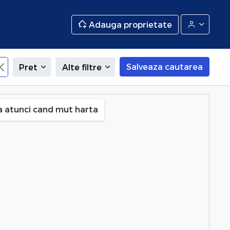
Adauga proprietate
Salveaza cautarea
Pret
Alte filtre
are
a atunci cand mut harta