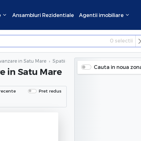
e
Ansambluri Rezidentiale
Agentii imobiliare
0
selectii
×
Inchide
 vanzare in Satu Mare
Spatii comerciale de vanzare
in Satu M
Cauta in noua zon
re
in Satu Mare
recente
Pret redus