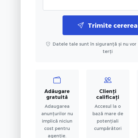
Trimite cererea
Datele tale sunt în siguranță și nu vor 
terți
Adăugare
Clienți
gratuită
calificați
Adaugarea
Accesul la o
anunțurilor nu
bază mare de
implică niciun
potențiali
cost pentru
cumpărători
agenție.