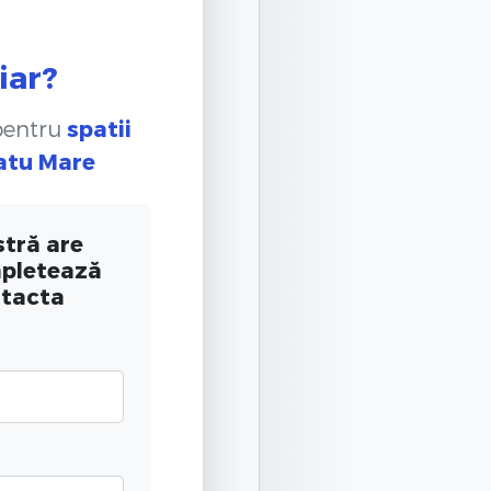
iar?
 pentru
spatii
Satu Mare
tră are
mpletează
ntacta