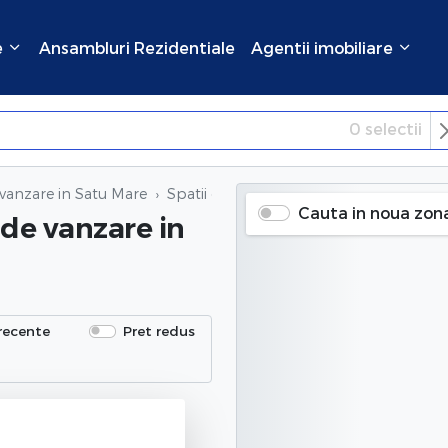
e
Ansambluri Rezidentiale
Agentii imobiliare
0
selectii
×
Inchide
 vanzare in Satu Mare
Spatii comerciale 4 camere de vanzare
Cauta in noua zon
 de vanzare
in
recente
Pret redus