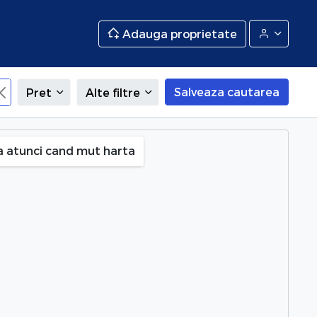
Adauga proprietate
Salveaza cautarea
Pret
Alte filtre
in Satu Mare
a atunci cand mut harta