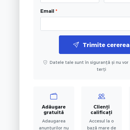
Email
*
Trimite cererea
Datele tale sunt în siguranță și nu vor 
terți
Adăugare
Clienți
gratuită
calificați
Adaugarea
Accesul la o
anunțurilor nu
bază mare de