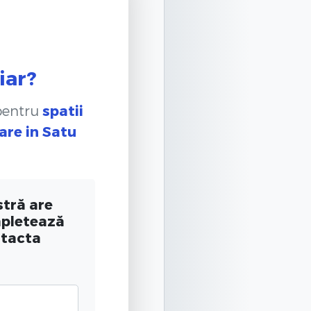
iar?
 pentru
spatii
are
in Satu
tră are
mpletează
ntacta