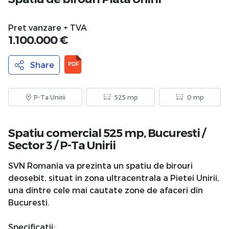
Pret vanzare + TVA
1.100.000 €
Share
PDF
P-Ta Unirii
525 mp
0 mp
Spatiu comercial 525 mp,
Bucuresti
/
Sector 3
/
P-Ta Unirii
SVN Romania va prezinta un spatiu de birouri
deosebit, situat in zona ultracentrala a Pietei Unirii,
una dintre cele mai cautate zone de afaceri din
Bucuresti.
Specificatii: