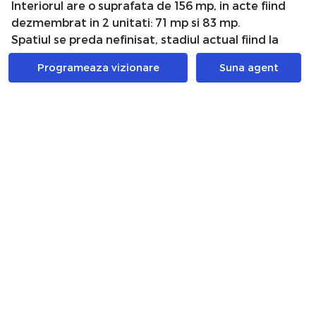
Interiorul are o suprafata de 156 mp, in acte fiind
dezmembrat in 2 unitati: 71 mp si 83 mp.
Spatiul se preda nefinisat, stadiul actual fiind la
rosu, cu instalatiile facute.
Programeaza vizionare
Suna agent
Spatiul este detinut de catre o persoana fizica, nu
se aplica TVA la pretul afisat.
Pentru mai multe informatii nu ezitati sa ne
contactati.
Atribute
Regim Inaltime
D / D + P + 6
Etaj
D
Nr. bai
3