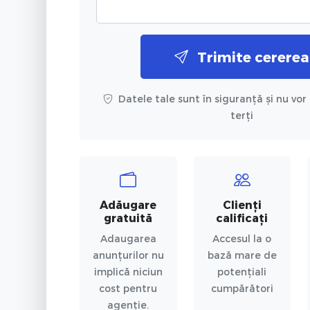
Trimite cererea
Datele tale sunt în siguranță și nu vor 
terți
Adăugare
Clienți
gratuită
calificați
Adaugarea
Accesul la o
anunțurilor nu
bază mare de
implică niciun
potențiali
cost pentru
cumpărători
agenție.