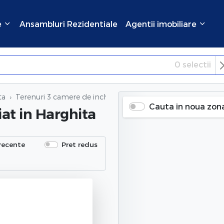
e
Ansambluri Rezidentiale
Agentii imobiliare
0
selectii
×
Inchide
ta
Terenuri 3 camere de inchiriat
in Harghita
Cauta in noua zon
iat
in Harghita
recente
Pret redus