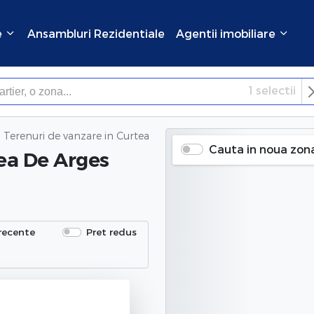
e
Ansambluri Rezidentiale
Agentii imobiliare
1
selectii
×
Inchide
Terenuri de vanzare
in Curtea De Arges (Cartierul 6 Martie), Arg
Cauta in noua zon
ea De Arges
recente
Pret redus