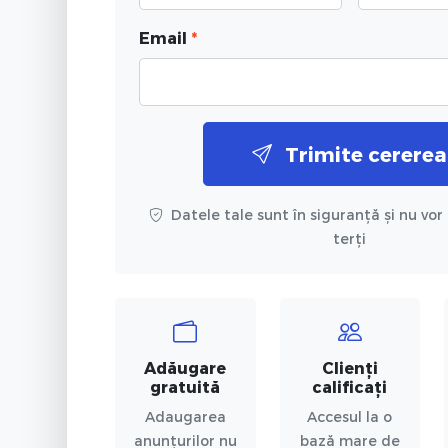
Email
*
Trimite cererea
Datele tale sunt în siguranță și nu vor 
terți
Adăugare
Clienți
gratuită
calificați
Adaugarea
Accesul la o
anunțurilor nu
bază mare de