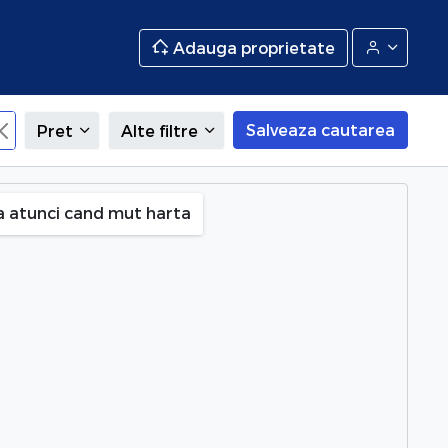
Adauga proprietate
Salveaza cautarea
Pret
Alte filtre
es
a atunci cand mut harta