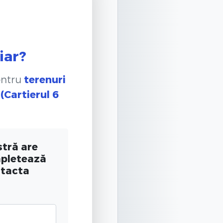
iar?
entru
terenuri
(Cartierul 6
tră are
mpletează
ntacta