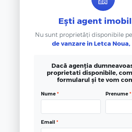
Ești agent imobil
Nu sunt proprietăți disponibile p
de vanzare
in Letca Noua,
Dacă agenția dumneavoas
proprietati disponibile, co
formularul și te vom co
Nume
*
Prenume
*
Email
*