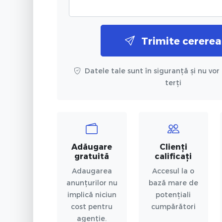
Trimite cererea
Datele tale sunt în siguranță și nu vor 
terți
Adăugare
Clienți
gratuită
calificați
Adaugarea
Accesul la o
anunțurilor nu
bază mare de
implică niciun
potențiali
cost pentru
cumpărători
agenție.