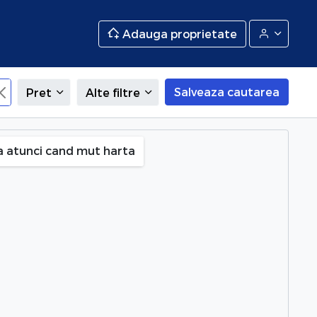
Adauga proprietate
Salveaza cautarea
Pret
Alte filtre
a atunci cand mut harta