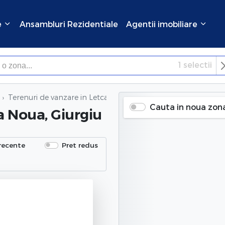
e
Ansambluri Rezidentiale
Agentii imobiliare
1
selectii
×
Inchide
Terenuri de vanzare
in Letca Noua, Giurgiu
Cauta in noua zon
a Noua, Giurgiu
recente
Pret redus