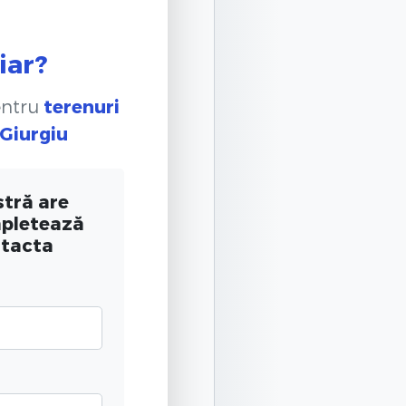
iar?
entru
terenuri
 Giurgiu
tră are
mpletează
ntacta