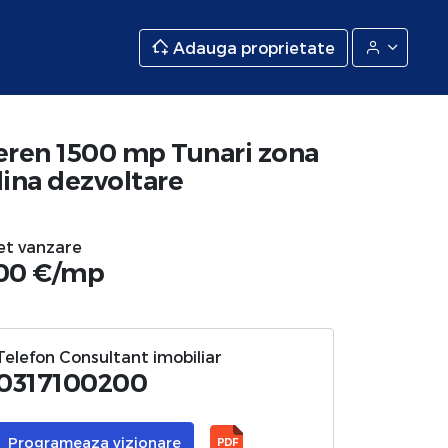
Adauga proprietate
eren 1500 mp Tunari zona
lina dezvoltare
et vanzare
00 €/mp
Telefon Consultant imobiliar
0317100200
Programeaza vizionare
PDF