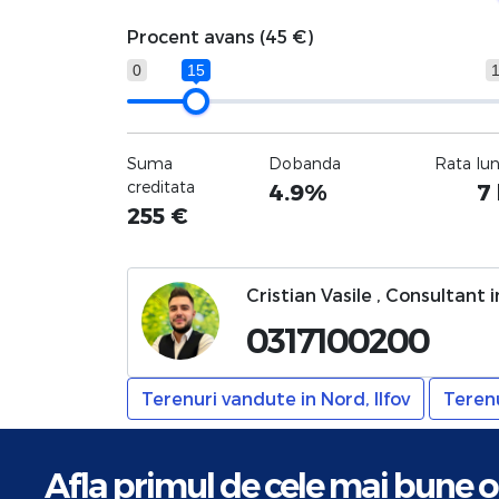
Procent avans (
45 €
)
0
15
Suma
Dobanda
Rata lu
creditata
4.9%
7
255
€
Cristian Vasile , Consultant 
0317100200
Terenuri vandute in Nord, Ilfov
Terenu
Afla primul de cele mai bune o