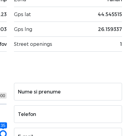
.23
Gps lat
44.545515
-03
Gps lng
26.159337
lfov
Street openings
1
Nume si prenume
000
Telefon
35