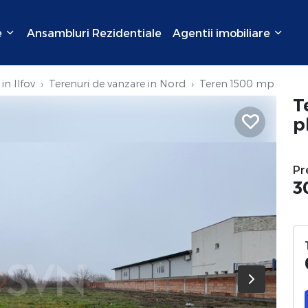
e
Ansambluri Rezidentiale
Agentii imobiliare
in Ilfov
Terenuri de vanzare in Nord
Teren 1500 mp
T
p
Pr
3