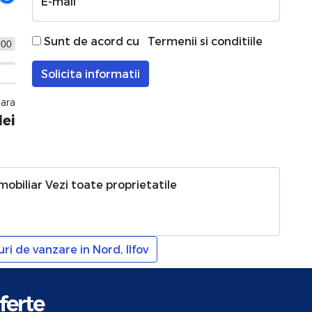
E-mail
Sunt de acord cu
Termenii si conditiile
100
Solicita informatii
nara
lei
imobiliar
Vezi toate proprietatile
ri de vanzare in Nord, Ilfov
ferte