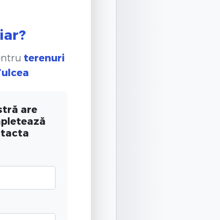
iar?
entru
terenuri
Tulcea
tră are
mpletează
ntacta