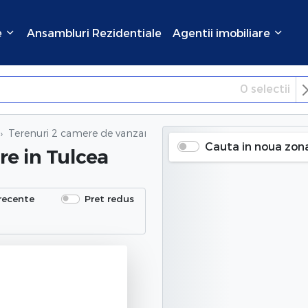
e
Ansambluri Rezidentiale
Agentii imobiliare
0
selectii
×
Inchide
Terenuri 2 camere de vanzare
in Tulcea
Cauta in noua zon
re
in Tulcea
recente
Pret redus