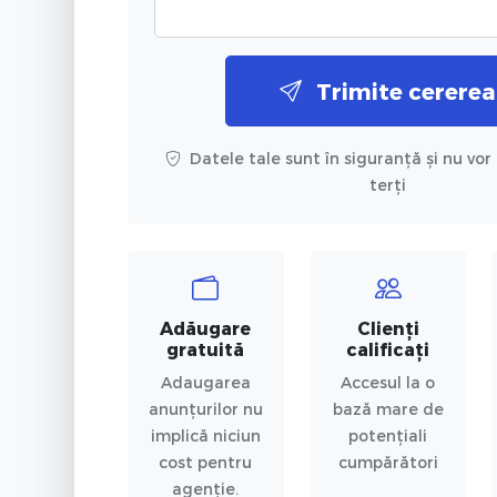
Trimite cererea
Datele tale sunt în siguranță și nu vor 
terți
Adăugare
Clienți
gratuită
calificați
Adaugarea
Accesul la o
anunțurilor nu
bază mare de
implică niciun
potențiali
cost pentru
cumpărători
agenție.