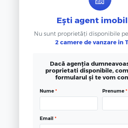
Ești agent imobil
Nu sunt proprietăți disponibile p
2 camere de vanzare
in 
Dacă agenția dumneavoas
proprietati disponibile, co
formularul și te vom co
Nume
*
Prenume
*
Email
*