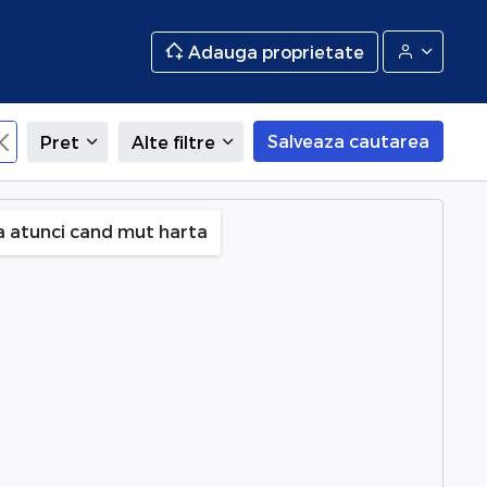
Adauga proprietate
Salveaza cautarea
Pret
Alte filtre
a atunci cand mut harta