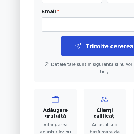
Email
*
Trimite cererea
Datele tale sunt în siguranță și nu vor 
terți
Adăugare
Clienți
gratuită
calificați
Adaugarea
Accesul la o
anunțurilor nu
bază mare de