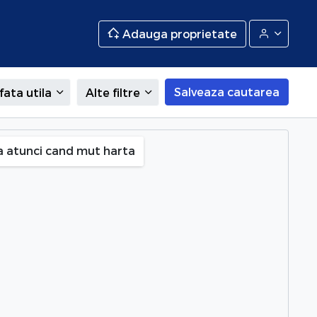
Adauga proprietate
Salveaza cautarea
fata utila
Alte filtre
), Bucuresti
a atunci cand mut harta