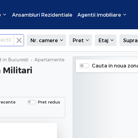
e
Ansambluri Rezidentiale
Agentii imobiliare
ectii
Nr. camere
Pret
Etaj
Supra
 in Bucuresti
Apartamente de inchiriat
in Militari (Veteranilor
Cauta in noua zon
 Militari
recente
Pret redus