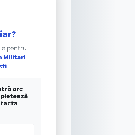
iar?
le pentru
n Militari
sti
tră are
mpletează
ntacta