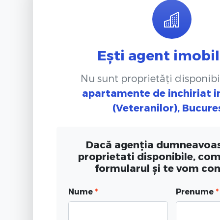
Ești agent imobil
Nu sunt proprietăți disponibi
apartamente de inchiriat
i
(Veteranilor), Bucure
Dacă agenția dumneavoas
proprietati disponibile, co
formularul și te vom co
Nume
*
Prenume
*