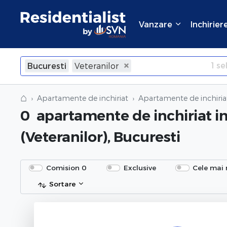
Vanzare
Inchirier
1
sel
Bucuresti
Veteranilor
×
Inchide
⌂
Apartamente de inchiriat
Apartamente de inchiriat
0
apartamente de inchiriat
in
(Veteranilor), Bucuresti
Comision 0
Exclusive
Cele mai 
Sortare