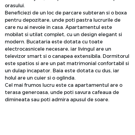
orasului.
Beneficiezi de un loc de parcare subteran si o boxa
pentru depozitare, unde poti pastra lucrurile de
care nu ai nevoie in casa. Apartamentul este
mobilat si utilat complet, cu un design elegant si
modern. Bucataria este dotata cu toate
electrocasnicele necesare, iar livingul are un
televizor smart si o canapea extensibila. Dormitorul
este spatios si are un pat matrimonial confortabil si
un dulap incapator. Baia este dotata cu dus, iar
holul are un cuier si o oglinda.
Cel mai frumos lucru este ca apartamentul are o
terasa generoasa, unde poti savura cafeaua de
dimineata sau poti admira apusul de soare.
Pentru a descoperi impreuna si alte beneficii ale
acestui apartament, va stam cu drag la dispozitie si
va asteptam pentru a programa o vizionare!