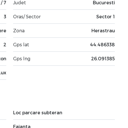
 / 7
Judet
Bucuresti
3
Oras/ Sector
Sector 1
ere
Zona
Herastrau
2
Gps lat
44.486338
con
Gps lng
26.091385
Lux
Loc parcare subteran
Faianta