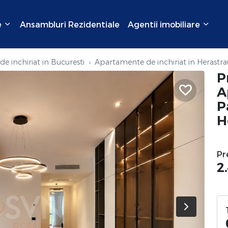
e
Ansambluri Rezidentiale
Agentii imobiliare
e inchiriat in Bucuresti
Apartamente de inchiriat in Herastra
P
A
P
H
Pr
2