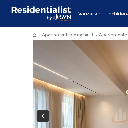
Vanzare
Inchirier
⌂
Apartamente de inchiriat
Apartamente d