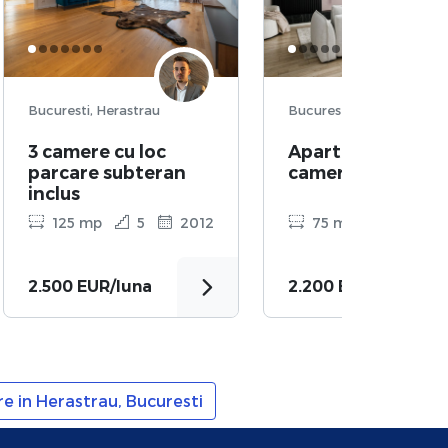
Bucuresti, Herastrau
Bucuresti, Herastrau
3 camere cu loc
Apartament, 3
parcare subteran
camere
inclus
125 mp
5
2012
75 mp
P
2
2.500 EUR/luna
2.200 EUR/luna
e in Herastrau, Bucuresti