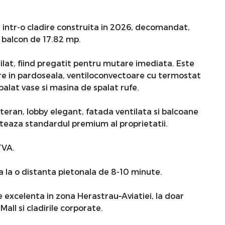
, intr-o cladire construita in 2026, decomandat,
n balcon de 17.82 mp.
ilat, fiind pregatit pentru mutare imediata. Este
ire in pardoseala, ventiloconvectoare cu termostat
palat vase si masina de spalat rufe.
teran, lobby elegant, fatada ventilata si balcoane
eaza standardul premium al proprietatii.
TVA.
a la o distanta pietonala de 8-10 minute.
excelenta in zona Herastrau–Aviatiei, la doar
ll si cladirile corporate.