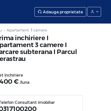
Adauga proprietate
u
Apartament, 3 camere
rima inchiriere I
partament 3 camere I
arcare subterana I Parcul
erastrau
et inchiriere
.400 €
/luna
Telefon Consultant imobiliar
0317100200