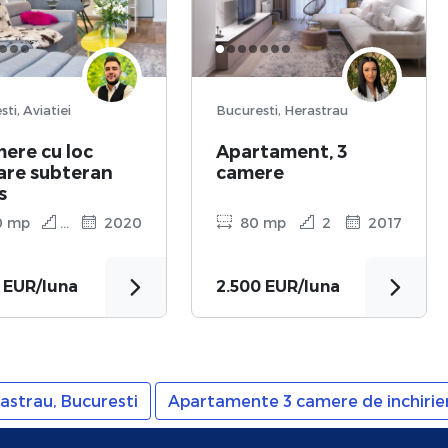
Bucuresti, Aviatiei
Bucuresti, Herastrau
mere cu loc
Apartament, 3
are subteran
camere
s
0 mp
6
2020
80 mp
2
2017
 EUR/luna
2.500 EUR/luna
astrau, Bucuresti
Apartamente 3 camere de inchirier