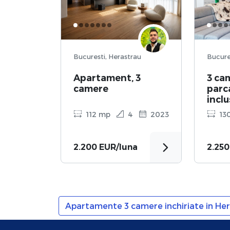
Bucuresti, Herastrau
Apartament, 3
3 ca
camere
parc
inclu
112 mp
4
2023
13
2.200 EUR/luna
2.250
Apartamente 3 camere inchiriate in Her