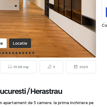
Co
ie
Locatie
111.09 mp
3
2023
ucuresti
/
Herastrau
n apartament de 3 camere, la prima inchiriere pe