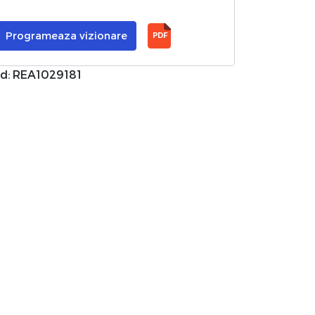
Programeaza vizionare
PDF
d: REA1029181