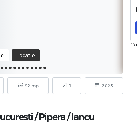
Co
ie
Locatie
92 mp
1
2025
ucuresti
/
Pipera
/
Iancu