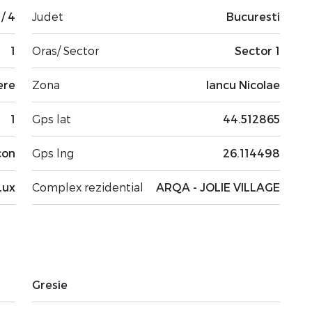
 / 4
Judet
Bucuresti
1
Oras/ Sector
Sector 1
ere
Zona
Iancu Nicolae
1
Gps lat
44.512865
con
Gps lng
26.114498
Lux
Complex rezidential
ARQA - JOLIE VILLAGE
Gresie