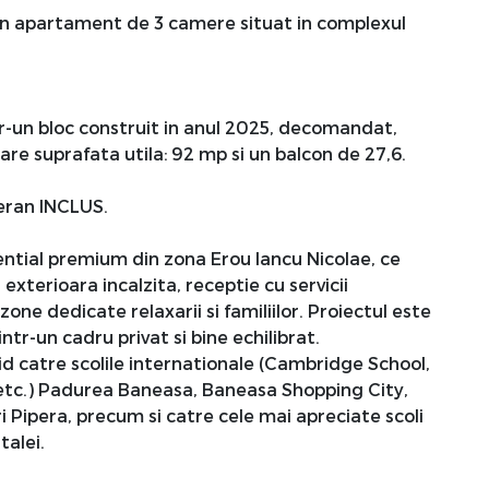
un apartament de 3 camere situat in complexul
tr-un bloc construit in anul 2025, decomandat,
are suprafata utila: 92 mp si un balcon de 27,6.
eran INCLUS.
ential premium din zona Erou Iancu Nicolae, ce
 exterioara incalzita, receptie cu servicii
zone dedicate relaxarii si familiilor. Proiectul este
tr-un cadru privat si bine echilibrat.
d catre scolile internationale (Cambridge School,
 etc.) Padurea Baneasa, Baneasa Shopping City,
 Pipera, precum si catre cele mai apreciate scoli
talei.