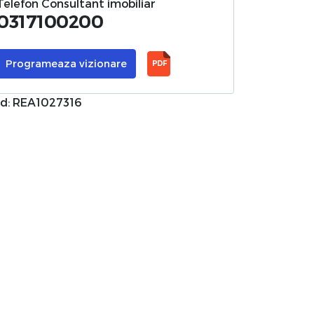
Telefon Consultant imobiliar
0317100200
Programeaza vizionare
PDF
d: REA1027316