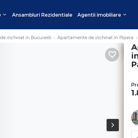
e
Ansambluri Rezidentiale
Agentii imobiliare
e inchiriat in Bucuresti
Apartamente de inchiriat in Pipera
A
i
P
Pr
1