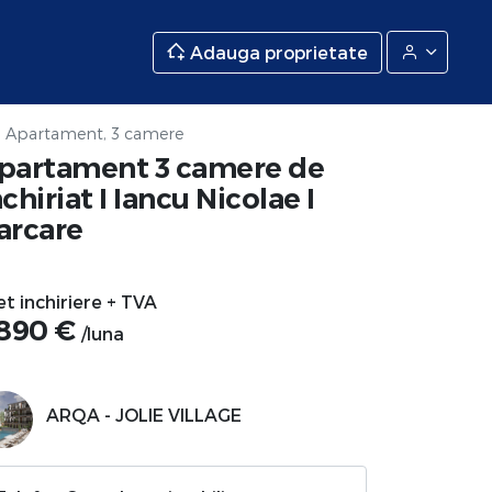
Adauga proprietate
Apartament, 3 camere
partament 3 camere de
nchiriat I Iancu Nicolae I
arcare
et inchiriere + TVA
.890 €
/luna
ARQA - JOLIE VILLAGE