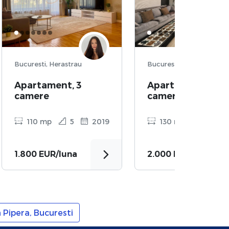
Bucuresti, Herastrau
Bucuresti, Herastrau
Apartament, 3
Apartament, 3
camere
camere
110 mp
5
2019
130 mp
1
2
1.800 EUR/luna
2.000 EUR/luna
 Pipera, Bucuresti