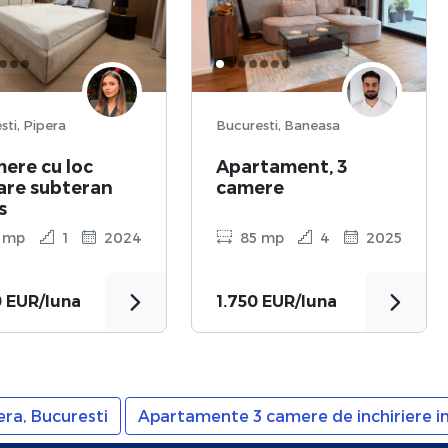
Bucuresti, Pipera
Bucuresti, Baneasa
mere cu loc
Apartament, 3
are subteran
camere
s
 mp
1
2024
85 mp
4
2025
0 EUR/luna
1.750 EUR/luna
era, Bucuresti
Apartamente 3 camere de inchiriere in