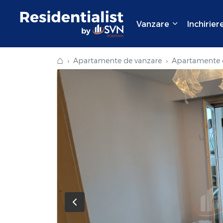
Vanzare
Inchirier
⌂
Apartamente de vanzare
Apartamente d