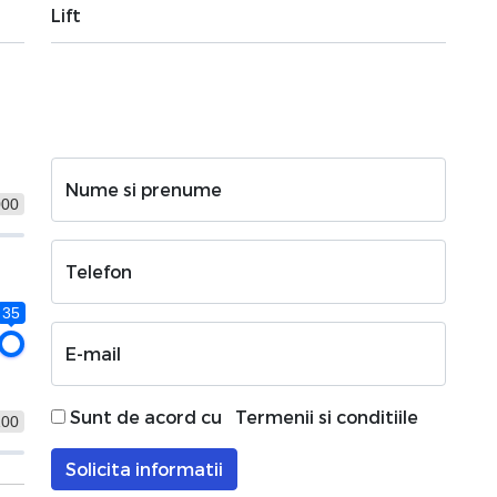
Lift
Nume si prenume
000
Telefon
35
E-mail
Sunt de acord cu
Termenii si conditiile
100
Solicita informatii