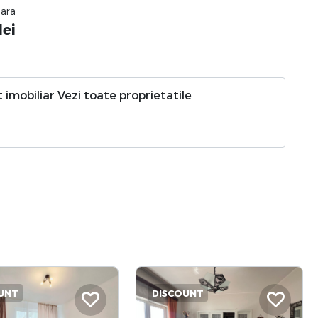
nara
lei
 imobiliar
Vezi toate proprietatile
UNT
DISCOUNT