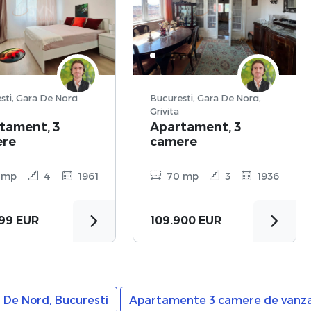
Bucuresti, Gara De Nord
Bucuresti, Gara De Nord,
Grivita
tament, 3
Apartament, 3
ere
camere
 mp
4
1961
70 mp
3
1936
499 EUR
109.900 EUR
De Nord, Bucuresti
Apartamente 3 camere de vanzar