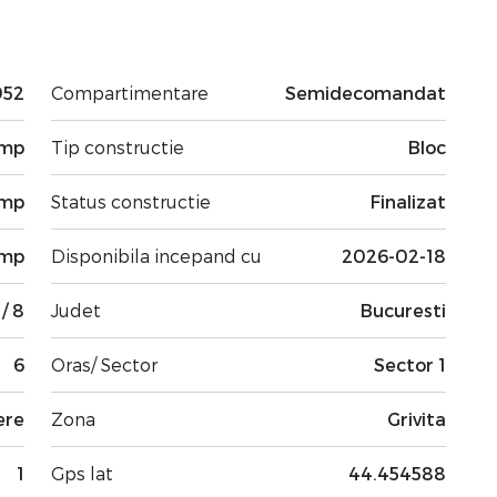
952
Compartimentare
Semidecomandat
 mp
Tip constructie
Bloc
 mp
Status constructie
Finalizat
 mp
Disponibila incepand cu
2026-02-18
 / 8
Judet
Bucuresti
6
Oras/ Sector
Sector 1
ere
Zona
Grivita
1
Gps lat
44.454588