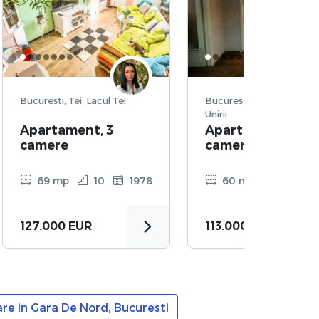
Bucuresti, Tei, Lacul Tei
Bucuresti, Sector 3, P-ta
Unirii
Apartament, 3
Apartament, 3
camere
camere
69 mp
10
1978
60 mp
2
1
127.000 EUR
113.000 EUR
e in Gara De Nord, Bucuresti