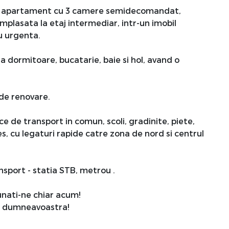
n apartament cu 3 camere semidecomandat,
amplasata la etaj intermediar, intr-un imobil
au urgenta.
 dormitoare, bucatarie, baie si hol, avand o
 de renovare.
ce de transport in comun, scoli, gradinite, piete,
s, cu legaturi rapide catre zona de nord si centrul
nsport - statia STB, metrou .
sunati-ne chiar acum!
ru dumneavoastra!