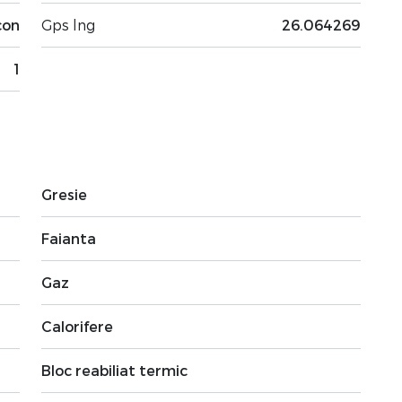
con
Gps lng
26.064269
1
Gresie
Faianta
Gaz
Calorifere
Bloc reabiliat termic