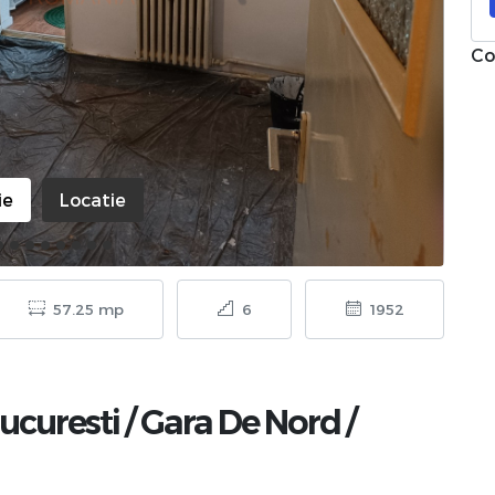
Co
ie
Locatie
57.25 mp
6
1952
ucuresti
/
Gara De Nord
/