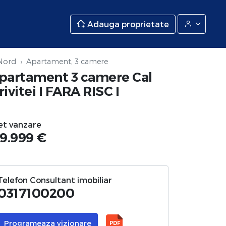
Adauga proprietate
 Nord
Apartament, 3 camere
partament 3 camere Cal
rivitei I FARA RISC I
et vanzare
19.999 €
Telefon Consultant imobiliar
0317100200
Programeaza vizionare
PDF