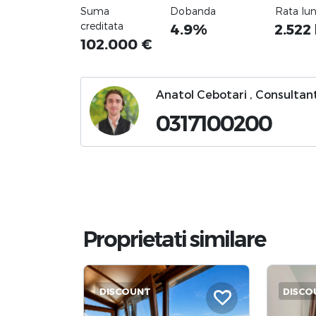
Suma
Dobanda
Rata lu
creditata
4.9%
2.522
102.000
€
Anatol Cebotari , Consultant
0317100200
Proprietati similare
DISCOUNT
DISCO