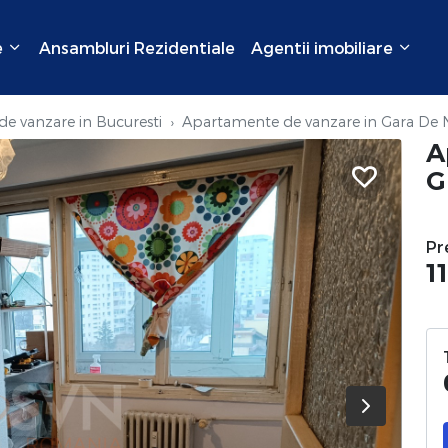
e
Ansambluri Rezidentiale
Agentii imobiliare
e vanzare in Bucuresti
Apartamente de vanzare in Gara De
A
G
Pr
1