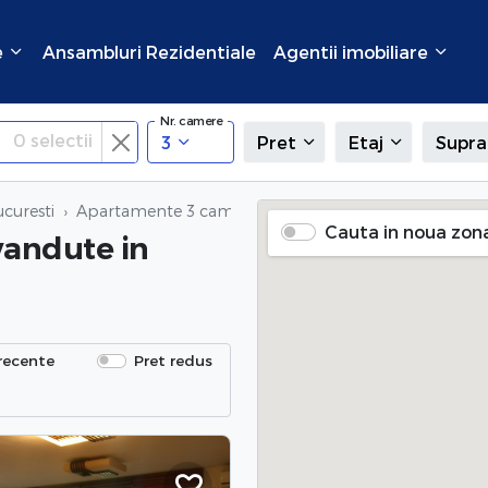
e
Ansambluri Rezidentiale
Agentii imobiliare
Nr. camere
0
selectii
3
Pret
Etaj
Supra
curesti
Apartamente 3 camere vandute
in Bucuresti
Cauta in noua zon
vandute
in
recente
Pret redus