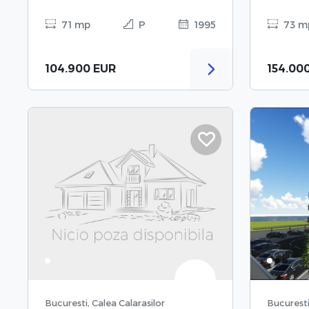
71 mp
P
1995
73 m
104.900 EUR
154.00
Bucuresti, Calea Calarasilor
Bucuresti