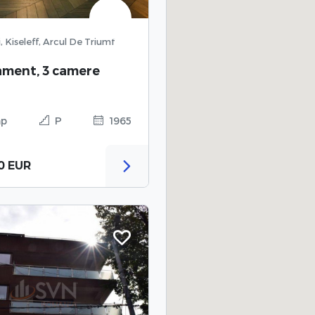
, Kiseleff, Arcul De Triumf
ment, 3 camere
mp
P
1965
0 EUR