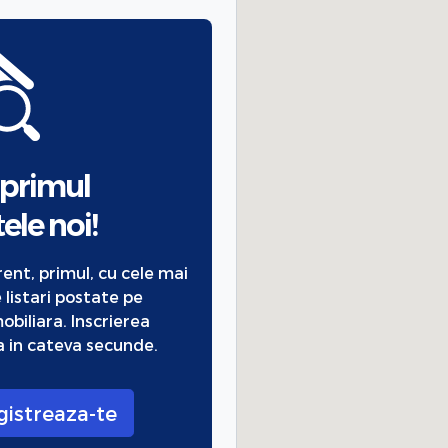
 primul
ele noi!
urent, primul, cu cele mai
 listari postate pe
obiliara. Inscrierea
 in cateva secunde.
gistreaza-te