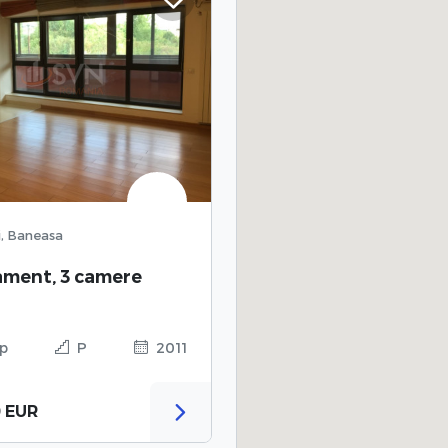
i, Baneasa
ment, 3 camere
p
P
2011
0 EUR