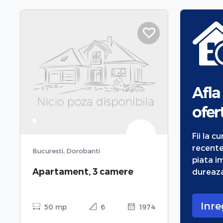
Afla
ofert
Fii la c
recente
Bucuresti, Dorobanti
piata im
Apartament, 3 camere
dureaza
Inre
50 mp
6
1974