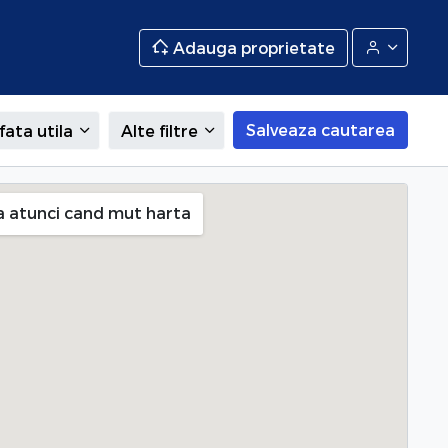
Adauga proprietate
Salveaza cautarea
fata utila
Alte filtre
a atunci cand mut harta