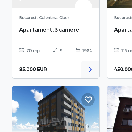
Bucuresti, Colentina, Obor
Bucuresti
Apartament, 3 camere
Aparta
70 mp
9
1984
115 
83.000 EUR
450.00