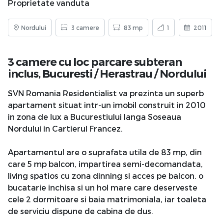
Proprietate vanduta
Nordului
3 camere
83 mp
1
2011
3 camere cu loc parcare subteran
inclus,
Bucuresti
/
Herastrau
/
Nordului
SVN Romania Residentialist va prezinta un superb
apartament situat intr-un imobil construit in 2010
in zona de lux a Bucurestiului langa Soseaua
Nordului in Cartierul Francez.
Apartamentul are o suprafata utila de 83 mp, din
care 5 mp balcon, impartirea semi-decomandata,
living spatios cu zona dinning si acces pe balcon, o
bucatarie inchisa si un hol mare care deserveste
cele 2 dormitoare si baia matrimoniala, iar toaleta
de serviciu dispune de cabina de dus.