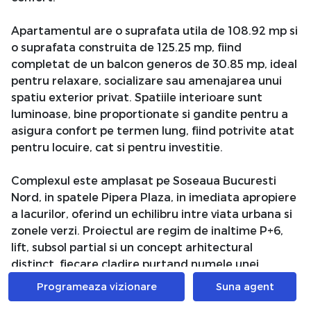
Apartamentul are o suprafata utila de 108.92 mp si
o suprafata construita de 125.25 mp, fiind
completat de un balcon generos de 30.85 mp, ideal
pentru relaxare, socializare sau amenajarea unui
spatiu exterior privat. Spatiile interioare sunt
luminoase, bine proportionate si gandite pentru a
asigura confort pe termen lung, fiind potrivite atat
pentru locuire, cat si pentru investitie.
Complexul este amplasat pe Soseaua Bucuresti
Nord, in spatele Pipera Plaza, in imediata apropiere
a lacurilor, oferind un echilibru intre viata urbana si
zonele verzi. Proiectul are regim de inaltime P+6,
lift, subsol partial si un concept arhitectural
distinct, fiecare cladire purtand numele unei
capitale europene.
Programeaza vizionare
Suna agent