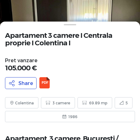
Apartament 3 camere I Centrala
proprie I Colentina I
Pret vanzare
105.000 €
Share
PDF
Colentina
3 camere
69.89 mp
5
1986
Apartament, 3 camere,
Bucuresti
/