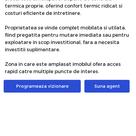
termica proprie, oferind confort termic ridicat si
costuri eficiente de intretinere.
Proprietatea se vinde complet mobilata si utilata,
fiind pregatita pentru mutare imediata sau pentru
exploatare in scop investitional, fara a necesita
investitii suplimentare.
Zona in care este amplasat imobilul ofera acces
rapid catre multiple puncte de interes.
In apropiere se regasesc Parcul Plumbuita si Lacul
Programeaza vizionare
Suna agent
Plumbuita, la aproximativ 5–7 minute de mers pe
jos, oferind spatii verzi ideale pentru relaxare si
activitati in aer liber. Supermarketuri precum Lidl
Doamna Ghica si Kaufland Colentina sunt accesibile
in aproximativ 7–10 minute pietonal, iar Piata Obor
si Veranda Mall se afla la circa 10–12 minute.