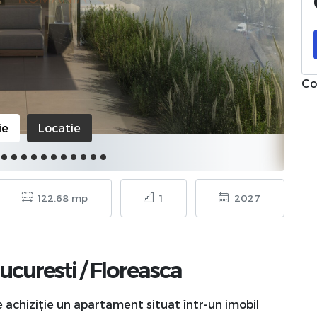
Co
ie
Locatie
122.68 mp
1
2027
ucuresti
/
Floreasca
 achiziție un apartament situat într-un imobil