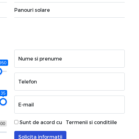
Panouri solare
Nume si prenume
950
Telefon
35
E-mail
Sunt de acord cu
Termenii si conditiile
100
Solicita informatii