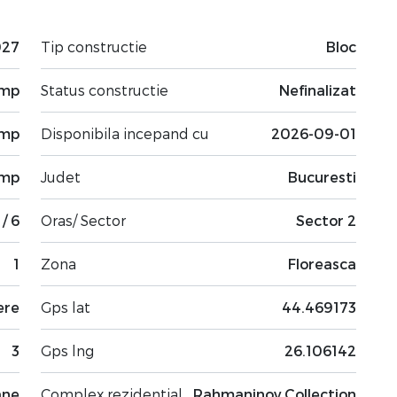
027
Tip constructie
Bloc
 mp
Status constructie
Nefinalizat
 mp
Disponibila incepand cu
2026-09-01
 mp
Judet
Bucuresti
 / 6
Oras/ Sector
Sector 2
1
Zona
Floreasca
ere
Gps lat
44.469173
3
Gps lng
26.106142
ane
Complex rezidential
Rahmaninov Collection