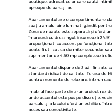
boutique, adresat celor care caută intimita
aproape de parc și lac
Apartamentul are o compartimentare clară
spațiu amplu, bine luminat, gândit pentru v
Zona de noapte este separată și oferă un 
împreună cu dressingul, însumează 24,91 m
proporționat, cu accent pe funcționalitate 
poate fi utilizat ca dormitor secundar sau 
suplimentar de 4,50 mp completează efici
Apartamentul dispune de 3 băi, finisate c
standard ridicat de calitate. Terasa de 1
pentru momente de relaxare, într-un cadru
Imobilul face parte dintr-un proiect rezid
unde accentul este pus pe discreție, veci
parcului și a lacului oferă un echilibru în
acces sau conectivitate.