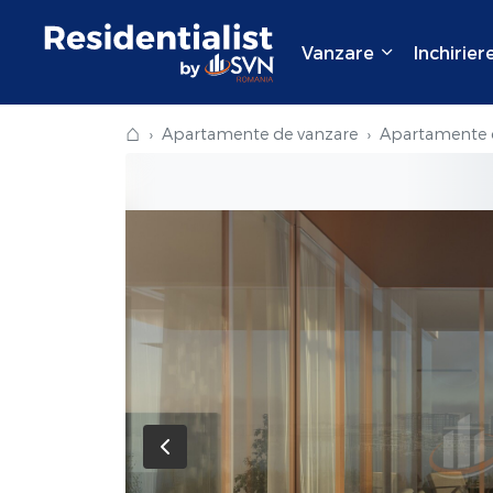
Vanzare
Inchirier
⌂
Apartamente de vanzare
Apartamente d