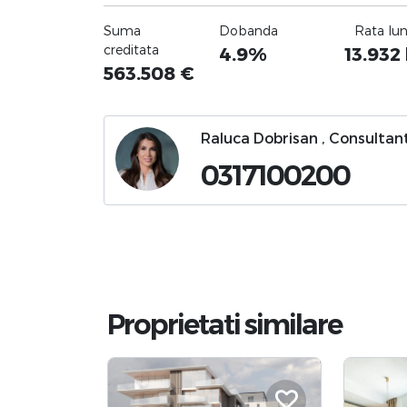
Suma
Dobanda
Rata lu
creditata
4.9%
13.932
563.508
€
Raluca Dobrisan , Consultant
0317100200
Proprietati similare