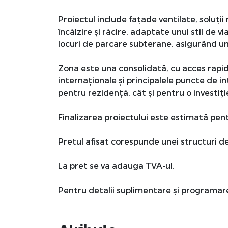
Proiectul include fațade ventilate, soluți
încălzire și răcire, adaptate unui stil d
locuri de parcare subterane, asigurând un 
Zona este una consolidată, cu acces rapid
internaționale și principalele puncte de in
pentru rezidență, cât și pentru o investiț
Finalizarea proiectului este estimată pen
Pretul afisat corespunde unei structuri de
La pret se va adauga TVA-ul.
Pentru detalii suplimentare și programarea