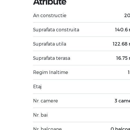
Atribute
An constructie
2
Suprafata construita
140.6
Suprafata utila
122.68
Suprafata terasa
16.75
Regim Inaltime
1
Etaj
Nr. camere
3 cam
Nr. bai
Nr. balcoane
0 balco