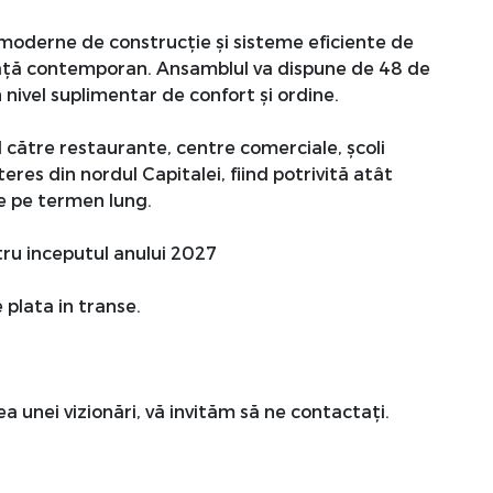
i moderne de construcție și sisteme eficiente de
e viață contemporan. Ansamblul va dispune de 48 de
nivel suplimentar de confort și ordine.
 către restaurante, centre comerciale, școli
teres din nordul Capitalei, fiind potrivită atât
ie pe termen lung.
tru inceputul anului 2027
 plata in transe.
 unei vizionări, vă invităm să ne contactați.