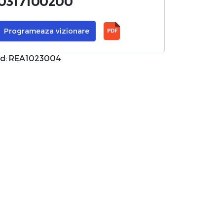
0317100200
Programeaza vizionare
PDF
d: REA1023004