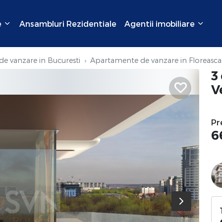
e
Ansambluri Rezidentiale
Agentii imobiliare
e vanzare in Bucuresti
Apartamente de vanzare in Floreasca
3
V
Pr
6