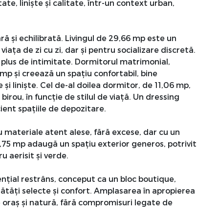
te, liniște și calitate, într-un context urban,
 și echilibrată. Livingul de 29,66 mp este un
iața de zi cu zi, dar și pentru socializare discretă.
plus de intimitate. Dormitorul matrimonial,
p și creează un spațiu confortabil, bine
și liniște. Cel de-al doilea dormitor, de 11,06 mp,
birou, în funcție de stilul de viață. Un dressing
ent spațiile de depozitare.
u materiale atent alese, fără excese, dar cu un
6,75 mp adaugă un spațiu exterior generos, potrivit
 aerisit și verde.
ențial restrâns, conceput ca un bloc boutique,
nătăți selecte și confort. Amplasarea în apropierea
tre oraș și natură, fără compromisuri legate de