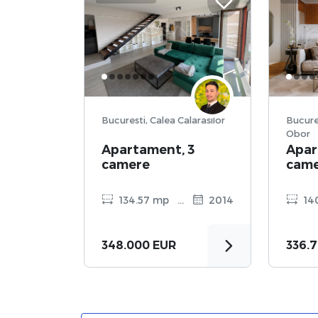
Bucuresti, Calea Calarasilor
Bucure
Obor
Apartament, 3
Apar
camere
cam
134.57 mp
3
2014
14
348.000 EUR
336.