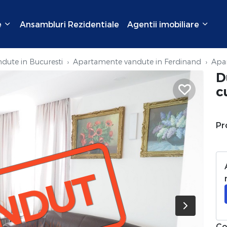
e
Ansambluri Rezidentiale
Agentii imobiliare
dute in Bucuresti
Apartamente vandute in Ferdinand
Apa
D
c
Pr
NDUT
Co