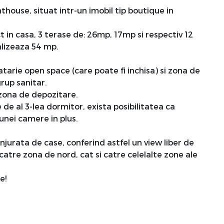
ouse, situat intr-un imobil tip boutique in
t in casa, 3 terase de: 26mp, 17mp si respectiv 12
talizeaza 54 mp.
catarie open space (care poate fi inchisa) si zona de
grup sanitar.
o zona de depozitare.
de al 3-lea dormitor, exista posibilitatea ca
 unei camere in plus.
njurata de case, conferind astfel un view liber de
catre zona de nord, cat si catre celelalte zone ale
e!