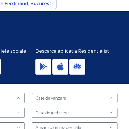
n Ferdinand, Bucuresti
lele sociale
Descarca aplicatia Residentialist
Case de vanzare
Case de inchiriere
Ansambluri rezidentiale