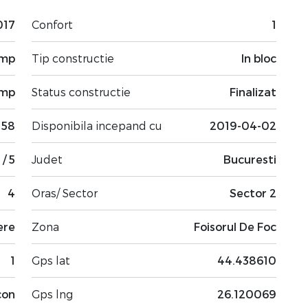
017
Confort
1
 mp
Tip constructie
In bloc
 mp
Status constructie
Finalizat
58
Disponibila incepand cu
2019-04-02
 / 5
Judet
Bucuresti
4
Oras/ Sector
Sector 2
ere
Zona
Foisorul De Foc
1
Gps lat
44.438610
con
Gps lng
26.120069