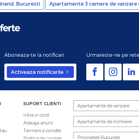
nand, Bucuresti
Apartamente 3 camere de vanzare i
ferte
Aboneaza-te la notificari
Urmareste-ne pe rete
Activeaza notificarile
I
SUPORT CLIENTI
Apartamente de vanzare
Intra in cont
Apartamente de inchiriere
Adauga anunt
tau
Termeni si conditii
Proprietati Bucuresti
Politica de cookies