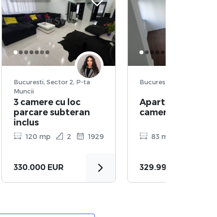
Bucuresti, Sector 2, P-ta
Bucuresti, Dacia, Polona
Muncii
3 camere cu loc
Apartament, 3
parcare subteran
camere
inclus
120 mp
2
1929
83 mp
1
2
330.000 EUR
329.999 EUR