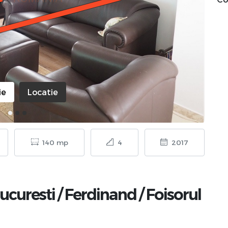
ie
Locatie
140 mp
4
2017
ucuresti
/
Ferdinand
/
Foisorul