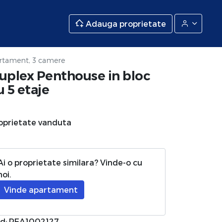
Adauga proprietate
rtament, 3 camere
uplex Penthouse in bloc
u 5 etaje
oprietate vanduta
Ai o proprietate similara? Vinde-o cu
noi.
Vinde apartament
d: REA1002127