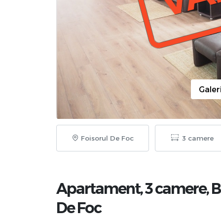
Galer
Foisorul De Foc
3 camere
Apartament, 3 camere,
B
De Foc