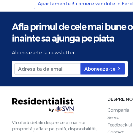
Apartamente 3 camere vandute in Ferdi
Afla primul de cele mai bune o
inainte sa ajunga pe piata
Aboneaza-te la newsletter
Aboneaza-te
DESPRE NO
Compania
Servicii
Vă oferă detalii despre cele mai noi
Feedback-ul 
proprietăți aflate pe piață, disponibilități,
Contact