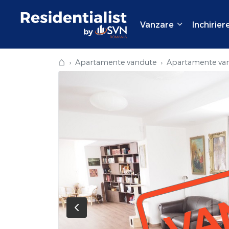
Vanzare
Inchirier
⌂
Apartamente vandute
Apartamente van
VA