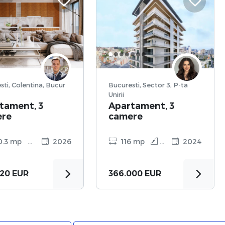
sti, Colentina, Bucur
Bucuresti, Sector 3, P-ta
Unirii
tament, 3
Apartament, 3
ere
camere
0.3 mp
10
2026
116 mp
6
2024
720 EUR
366.000 EUR