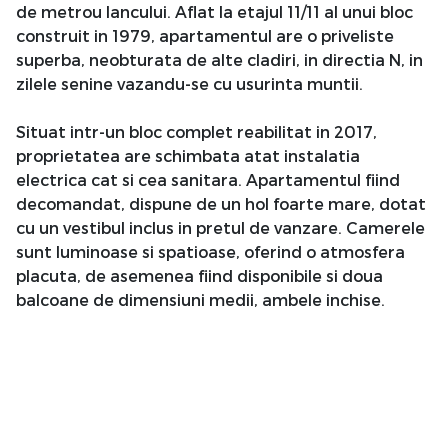
de metrou Iancului. Aflat la etajul 11/11 al unui bloc
construit in 1979, apartamentul are o priveliste
superba, neobturata de alte cladiri, in directia N, in
zilele senine vazandu-se cu usurinta muntii.
Situat intr-un bloc complet reabilitat in 2017,
proprietatea are schimbata atat instalatia
electrica cat si cea sanitara. Apartamentul fiind
decomandat, dispune de un hol foarte mare, dotat
cu un vestibul inclus in pretul de vanzare. Camerele
sunt luminoase si spatioase, oferind o atmosfera
placuta, de asemenea fiind disponibile si doua
balcoane de dimensiuni medii, ambele inchise.
Zona este foarte linistita, situandu-se in al doilea
rand de blocuri fata de bulevard. Mega Mall se afla
la 10 minute de mers pe jos iar complexul Arena
Nationala cu parcul adiacent la 15 minute de mers
pe jos. Mijloacele de transport in comun sunt