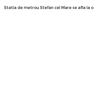
Statia de metrou Stefan cel Mare se afla la o
distanta pietonala de doar 10 minute.
Pentru mai multe informatii sau pentru
programarea vizionarilor, contactul meu va sta la
dispozitie!
Atribute
An constructie
1965
Suprafata construita
69 mp
Suprafata utila
58 mp
Suprafata terasa
11 mp