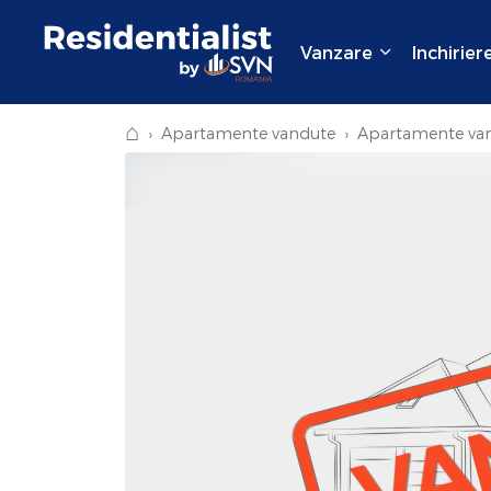
Vanzare
Inchirier
⌂
Apartamente vandute
Apartamente van
VA