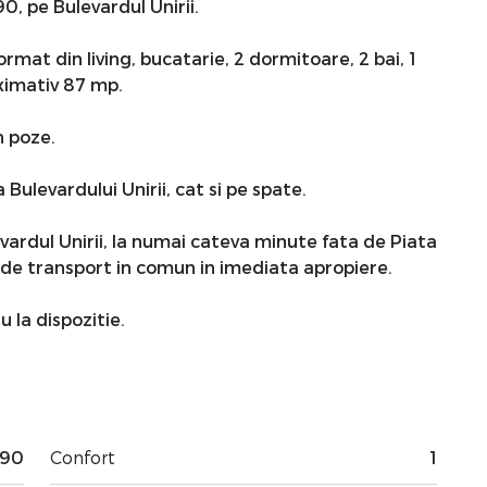
 90, pe Bulevardul Unirii.
at din living, bucatarie, 2 dormitoare, 2 bai, 1
ximativ 87 mp.
n poze.
ulevardului Unirii, cat si pe spate.
ardul Unirii, la numai cateva minute fata de Piata
e de transport in comun in imediata apropiere.
u la dispozitie.
990
Confort
1