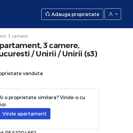
Adauga proprietate
nt, 3 camere
partament, 3 camere,
ucuresti
/
Unirii
/
Unirii (s3)
oprietate vanduta
Ai o proprietate similara? Vinde-o cu
noi.
Vinde apartament
d: REA1004662