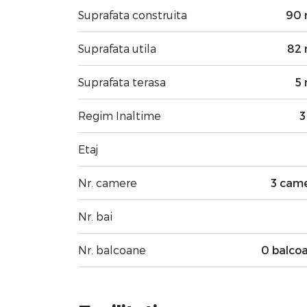
Suprafata construita
90
Suprafata utila
82
Suprafata terasa
5
Regim Inaltime
3
Etaj
Nr. camere
3 cam
Nr. bai
Nr. balcoane
0 balco