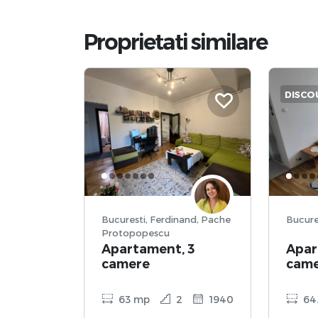
Proprietati similare
DISCO
Bucuresti, Ferdinand, Pache
Protopopescu
Apartament, 3
Apar
camere
cam
63 mp
2
1940
64