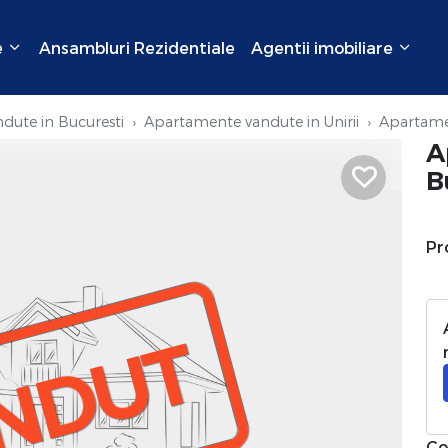
e
Ansambluri Rezidentiale
Agentii imobiliare
dute in Bucuresti
Apartamente vandute in Unirii
Apartame
A
B
Pr
NDUT
Co