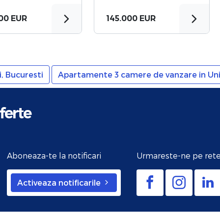
000 EUR
145.000 EUR
, Bucuresti
Apartamente 3 camere de vanzare in Unir
ferte
Aboneaza-te la notificari
Urmareste-ne pe rete
Activeaza notificarile