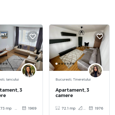
UNT
Bucuresti, Iancului
Bucuresti, Tineretului
tament, 3
Apartament, 3
ere
camere
.73 mp
9
1969
72.1 mp
10
1976