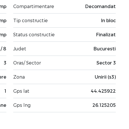
 mp
Compartimentare
Decomandat
 mp
Tip constructie
In bloc
 mp
Status constructie
Finalizat
 / 8
Judet
Bucuresti
3
Oras/ Sector
Sector 3
ere
Zona
Unirii (s3)
1
Gps lat
44.425922
ane
Gps lng
26.125205