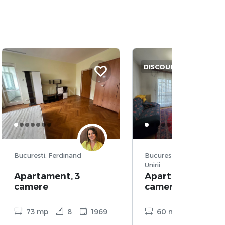
DISCOUNT
Bucuresti, Ferdinand
Bucuresti, Sector 3, P-ta
Unirii
Apartament, 3
Apartament, 3
camere
camere
73 mp
8
1969
60 mp
2
1