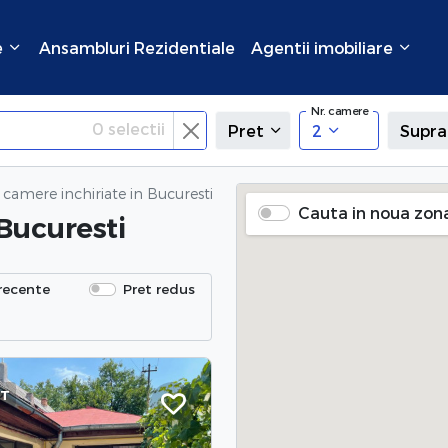
e
Ansambluri Rezidentiale
Agentii imobiliare
Nr. camere
0
selectii
Pret
2
Supra
 camere inchiriate
in Bucuresti
Cauta in noua zon
 Bucuresti
recente
Pret redus
NT