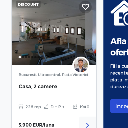
DISCOUNT
Afla
ofert
Fii la c
recente
Bucuresti, Ultracentral, Piata Victoriei
piata im
Casa, 2 camere
dureaza
Inre
226 mp
D + P + 2 + M
1940
3.900 EUR/luna