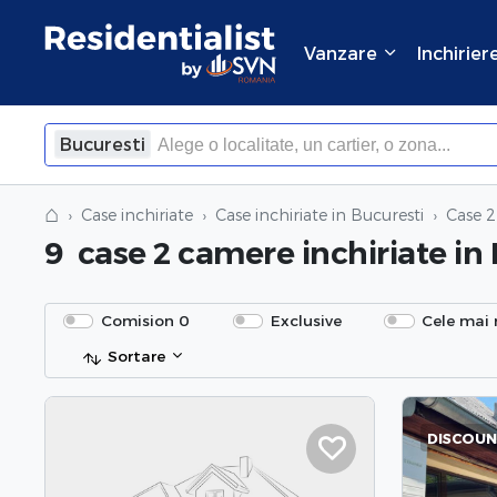
Vanzare
Inchirier
Bucuresti
×
Inchide
⌂
Case inchiriate
Case inchiriate in Bucuresti
Case 2
9
case 2 camere inchiriate
in
Comision 0
Exclusive
Cele mai 
Sortare
DISCOU