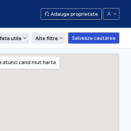
Adauga proprietate
Salveaza cautarea
fata utila
Alte filtre
a atunci cand mut harta