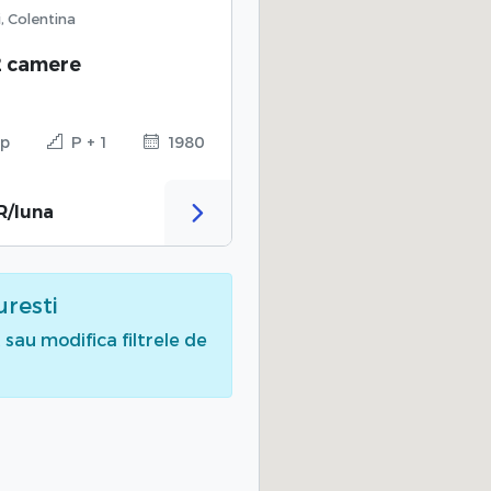
, Colentina
2 camere
p
P + 1
1980
R/luna
uresti
sau modifica filtrele de