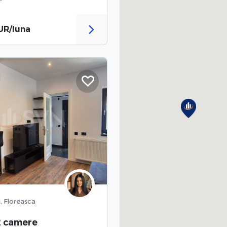
UR/luna
, Floreasca
2 camere