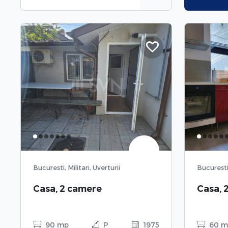
Bucuresti, Militari, Uverturii
Bucurest
Casa, 2 camere
Casa, 
90 mp
P
1975
60 m