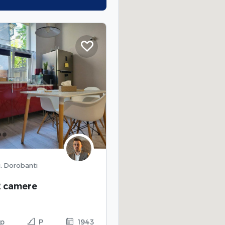
i, Dorobanti
2 camere
p
P
1943