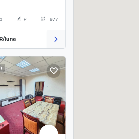
p
P
1977
R/luna
NT