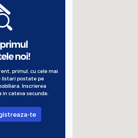
 primul
ele noi!
urent, primul, cu cele mai
 listari postate pe
obiliara. Inscrierea
 in cateva secunde.
gistreaza-te