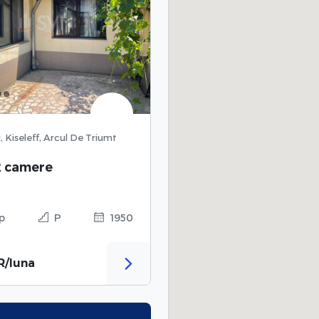
, Kiseleff, Arcul De Triumf
2 camere
p
P
1950
R/luna