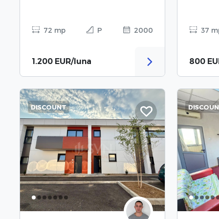
72 mp
P
2000
37 m
1.200 EUR/luna
800 EU
DISCOUNT
DISCOU