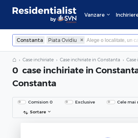
Vanzare
Inchirier
Constanta
Piata Ovidiu
×
Inchide
⌂
Case inchiriate
Case inchiriate in Constanta
Case 
0
case inchiriate
in Constanta
Constanta
Comision 0
Exclusive
Cele mai 
Sortare