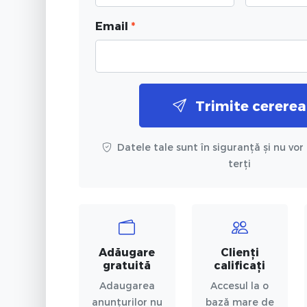
Email
*
Trimite cererea
Datele tale sunt în siguranță și nu vor 
terți
Adăugare
Clienți
gratuită
calificați
Adaugarea
Accesul la o
anunțurilor nu
bază mare de