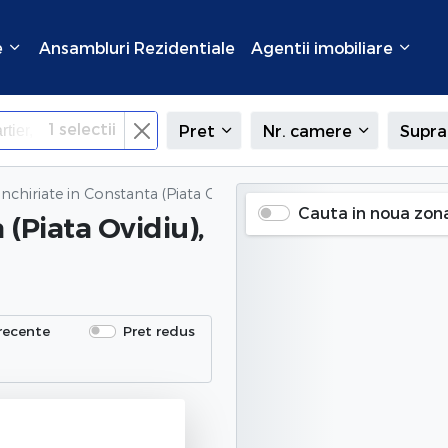
e
Ansambluri Rezidentiale
Agentii imobiliare
1
selectii
Pret
Nr. camere
Supra
inchiriate
in Constanta (Piata Ovidiu), Constanta
Cauta in noua zon
 (Piata Ovidiu),
recente
Pret redus