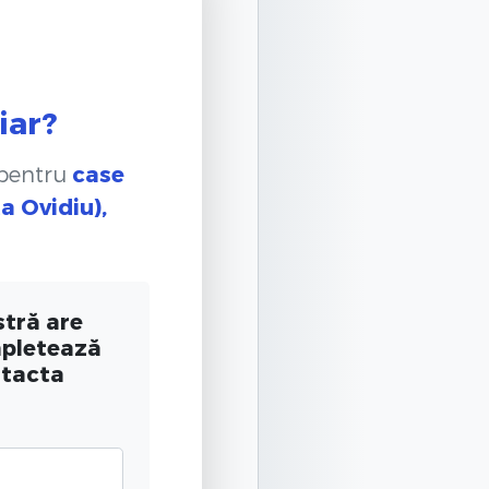
iar?
 pentru
case
a Ovidiu),
tră are
mpletează
ntacta