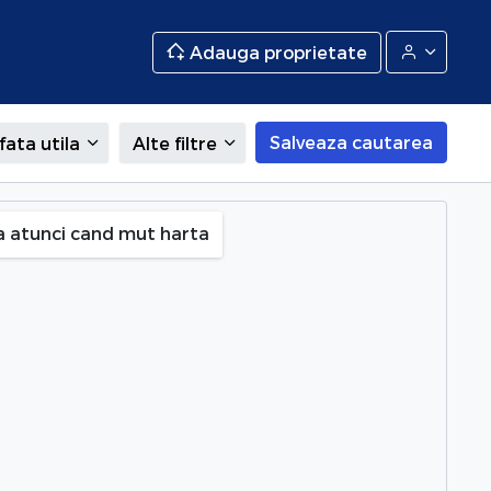
Adauga proprietate
Salveaza cautarea
fata utila
Alte filtre
a atunci cand mut harta