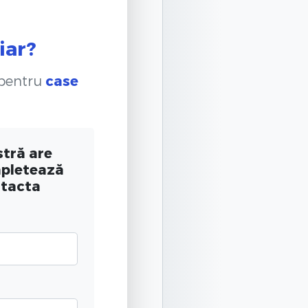
iar?
 pentru
case
tră are
mpletează
ntacta