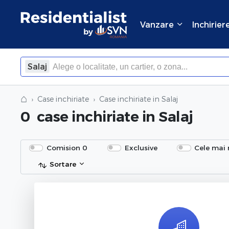
Vanzare
Inchirier
Salaj
×
Inchide
⌂
Case inchiriate
Case inchiriate
in Salaj
0
case inchiriate
in Salaj
Comision 0
Exclusive
Cele mai 
Sortare