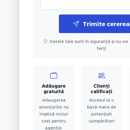
Trimite cererea
Datele tale sunt în siguranță și nu vor 
terți
Adăugare
Clienți
gratuită
calificați
Adaugarea
Accesul la o
anunțurilor nu
bază mare de
implică niciun
potențiali
cost pentru
cumpărători
agenție.