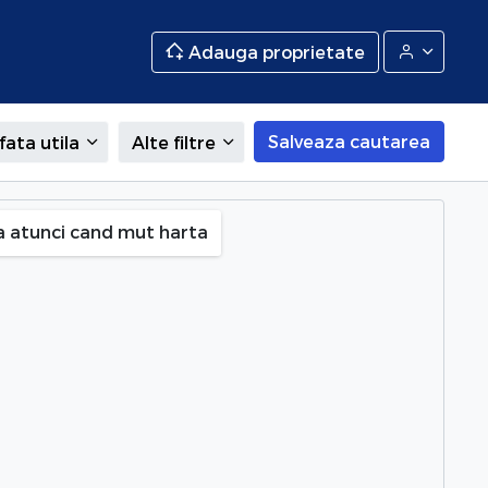
Adauga proprietate
Salveaza cautarea
fata utila
Alte filtre
a atunci cand mut harta