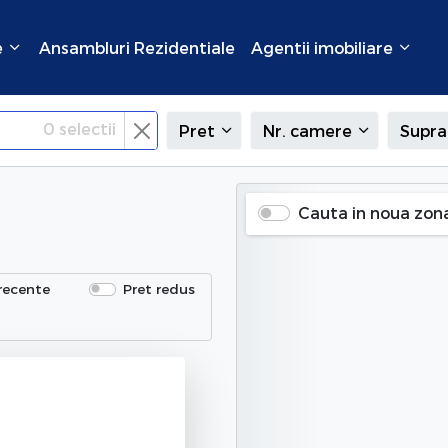
e
Ansambluri Rezidentiale
Agentii imobiliare
0
selectii
Pret
Nr. camere
Supra
Cauta in noua zon
recente
Pret redus