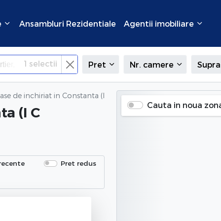
e
Ansambluri Rezidentiale
Agentii imobiliare
1
selectii
Pret
Nr. camere
Supra
ase de inchiriat
in Constanta (I C Bratianu), Constanta
Cauta in noua zon
ta (I C
recente
Pret redus