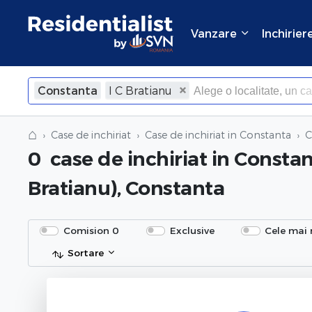
Vanzare
Inchirier
Constanta
I C Bratianu
×
Inchide
⌂
Case de inchiriat
Case de inchiriat in Constanta
C
0
case de inchiriat
in Constan
Bratianu), Constanta
Comision 0
Exclusive
Cele mai 
Sortare