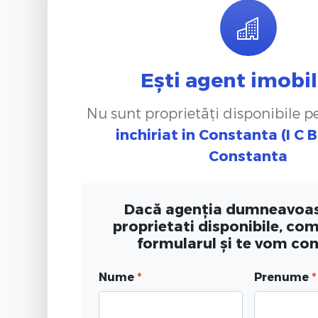
Ești agent imobil
Nu sunt proprietăți disponibile 
inchiriat
in Constanta (I C B
Constanta
Dacă agenția dumneavoas
proprietati disponibile, co
formularul și te vom co
Nume
*
Prenume
*