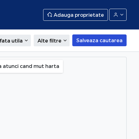
Adauga proprietate
Salveaza cautarea
fata utila
Alte filtre
a atunci cand mut harta