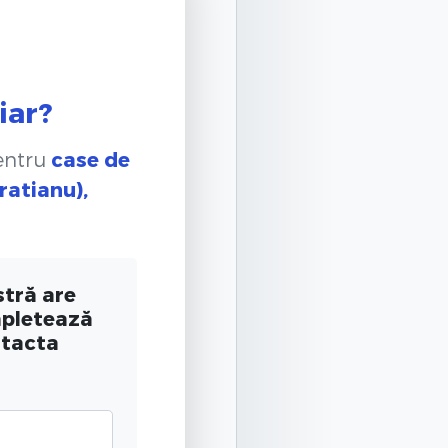
iar?
pentru
case de
ratianu),
tră are
mpletează
ntacta