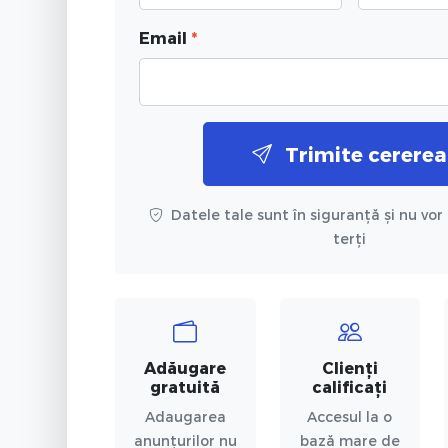
Email
*
Trimite cererea
Datele tale sunt în siguranță și nu vor 
terți
Adăugare
Clienți
gratuită
calificați
Adaugarea
Accesul la o
anunțurilor nu
bază mare de